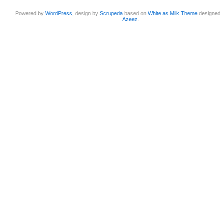
Powered by
WordPress
, design by
Scrupeda
based on
White as Milk Theme
designe
Azeez
.