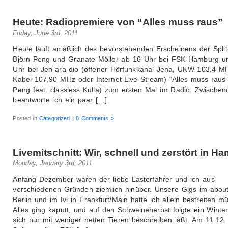
Heute: Radiopremiere von “Alles muss raus”
Friday, June 3rd, 2011
Heute läuft anläßlich des bevorstehenden Erscheinens der Spli
Björn Peng und Granate Möller ab 16 Uhr bei FSK Hamburg u
Uhr bei Jen-ara-dio (offener Hörfunkkanal Jena, UKW 103,4 M
Kabel 107,90 MHz oder Internet-Live-Stream) “Alles muss raus”
Peng feat. classless Kulla) zum ersten Mal im Radio. Zwischen
beantworte ich ein paar […]
Posted in
Categorized
|
8 Comments »
Livemitschnitt: Wir, schnell und zerstört in H
Monday, January 3rd, 2011
Anfang Dezember waren der liebe Lasterfahrer und ich aus
verschiedenen Gründen ziemlich hinüber. Unsere Gigs im about
Berlin und im Ivi in Frankfurt/Main hatte ich allein bestreiten m
Alles ging kaputt, und auf den Schweineherbst folgte ein Winter
sich nur mit weniger netten Tieren beschreiben läßt. Am 11.12.