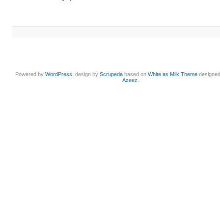
Powered by
WordPress
, design by
Scrupeda
based on
White as Milk Theme
designe
Azeez
.