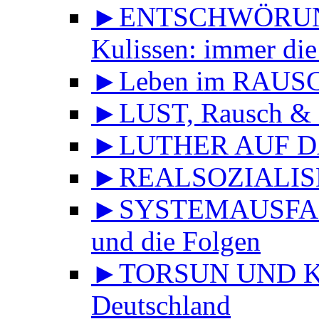
►ENTSCHWÖRUNGS
Kulissen: immer die
►Leben im RAUS
►LUST, Rausch & 
►LUTHER AUF DA
►REALSOZIALISMU
►SYSTEMAUSFALL 
und die Folgen
►TORSUN UND KU
Deutschland