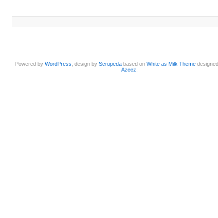
Powered by
WordPress
, design by
Scrupeda
based on
White as Milk Theme
designe
Azeez
.