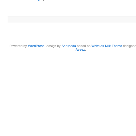
Powered by
WordPress
, design by
Scrupeda
based on
White as Milk Theme
designe
Azeez
.