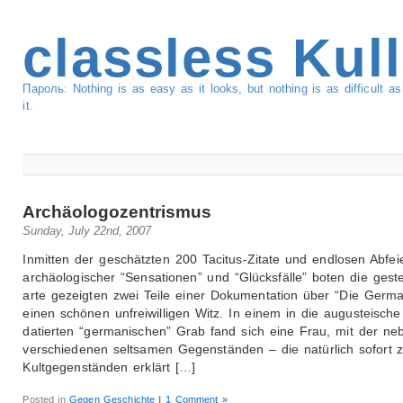
classless Kul
Пароль: Nothing is as easy as it looks, but nothing is as difficult 
it.
Archäologozentrismus
Sunday, July 22nd, 2007
Inmitten der geschätzten 200 Tacitus-Zitate und endlosen Abfei
archäologischer “Sensationen” und “Glücksfälle” boten die gest
arte gezeigten zwei Teile einer Dokumentation über “Die Germ
einen schönen unfreiwilligen Witz. In einem in die augusteische
datierten “germanischen” Grab fand sich eine Frau, mit der ne
verschiedenen seltsamen Gegenständen – die natürlich sofort 
Kultgegenständen erklärt […]
Posted in
Gegen Geschichte
|
1 Comment »