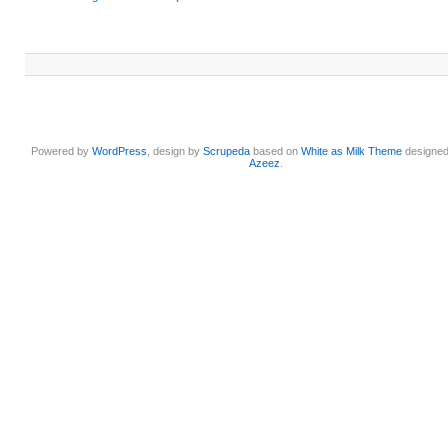
Powered by
WordPress
, design by
Scrupeda
based on
White as Milk Theme
designe
Azeez
.