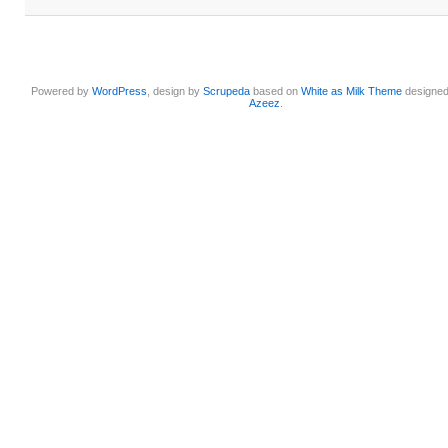
Powered by
WordPress
, design by
Scrupeda
based on
White as Milk Theme
designe
Azeez
.