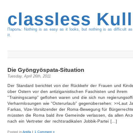
classless Kul
Пароль: Nothing is as easy as it looks, but nothing is as difficult 
it.
Die Gyöngyöspata-Situation
Tuesday, April 26th, 2011
Der Standard berichtet von der Rückkehr der Frauen und Kinde
über Ostern vor den antiziganistischen Faschisten und ihrem
“Trainingscamp” geflohen waren und die sich nun regierungsoffi
Verharmlosungen wie “Osterurlaub” gegenübersehen: >>Laut J
Farkas, Vize-Vorsitzender der Roma-Bewegung für Bürgerrecht
müssten die Roma bald ihre Gemeinde verlassen, da allen Anz
nach ein Vertreter der rechtsradikalen Jobbik-Partei […]
Posted in
Antifa
|
1 Comment »