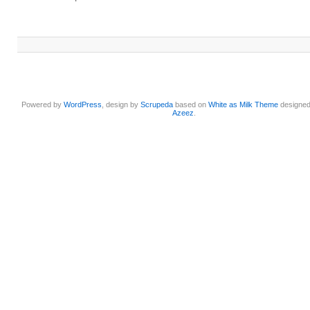
Powered by
WordPress
, design by
Scrupeda
based on
White as Milk Theme
designe
Azeez
.