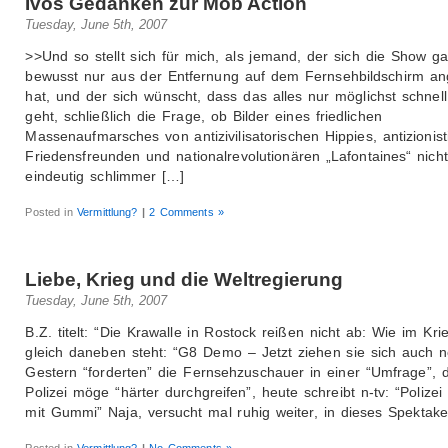
Ivos Gedanken zur Mob Action
Tuesday, June 5th, 2007
>>Und so stellt sich für mich, als jemand, der sich die Show g
bewusst nur aus der Entfernung auf dem Fernsehbildschirm an
hat, und der sich wünscht, dass das alles nur möglichst schnell
geht, schließlich die Frage, ob Bilder eines friedlichen
Massenaufmarsches von antizivilisatorischen Hippies, antizionis
Friedensfreunden und nationalrevolutionären „Lafontaines“ nicht 
eindeutig schlimmer […]
Posted in
Vermittlung?
|
2 Comments »
Liebe, Krieg und die Weltregierung
Tuesday, June 5th, 2007
B.Z. titelt: “Die Krawalle in Rostock reißen nicht ab: Wie im Kr
gleich daneben steht: “G8 Demo – Jetzt ziehen sie sich auch 
Gestern “forderten” die Fernsehzuschauer in einer “Umfrage”, d
Polizei möge “härter durchgreifen”, heute schreibt n-tv: “Polizei 
mit Gummi” Naja, versucht mal ruhig weiter, in dieses Spektak
Posted in
Vermittlung?
|
No Comments »