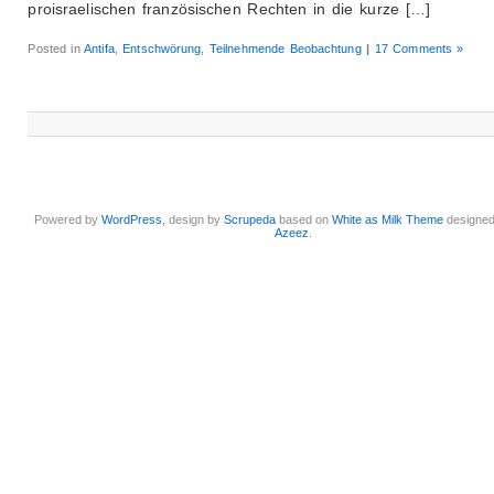
proisraelischen französischen Rechten in die kurze […]
Posted in
Antifa
,
Entschwörung
,
Teilnehmende Beobachtung
|
17 Comments »
Powered by
WordPress
, design by
Scrupeda
based on
White as Milk Theme
designe
Azeez
.