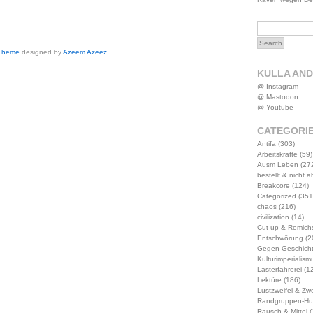
 Theme
designed by
Azeem Azeez
.
KULLA AN
@ Instagram
@ Mastodon
@ Youtube
CATEGORI
Antifa
(303)
Arbeitskräfte
(59)
Ausm Leben
(27
bestellt & nicht 
Breakcore
(124)
Categorized
(351
chaos
(216)
civilization
(14)
Cut-up & Remich
Entschwörung
(2
Gegen Geschich
Kulturimperialism
Lasterfahrerei
(12
Lektüre
(186)
Lustzweifel & Zwe
Randgruppen-Hu
Rausch & Mittel
(