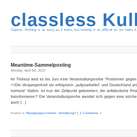
classless Kul
Пароль: Nothing is as easy as it looks, but nothing is as difficult as we make it.
Meantime-Sammelposting
Monday, April 5th, 2010
Im Tristeza wird es bis Juni eine Veranstaltungsreihe “Positionen gege
>>Die Vergangenheit sei erfolgreich „aufgearbeitet“ und Deutschland prä
normale“ Nation. Ist nun der Zeitpunkt gekommen, die antideutsche Posit
transformieren? Die Veranstaltungsreihe wendet sich gegen eine solche
auch […]
Posted in
Randgruppen-Humor
,
Vermittlung?
|
2 Comments »