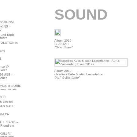
SOUND
NATIONAL
KING –
S
 und Ende
MUS?
Album 2016
VOLUTION in
CLASTAH
"Dead Stars"
land
E
ence @
 Wien
Album 2012
classless Kulla & istari Lasterfahrer
EGUNG –
"Auf- & Zustände"
schen
NGSTHEORIE
ssen: immer
SCH
 Zweifel
DAS MAUL
SMUS-
L ’89/’90 –
R und die
KULLA:
utschland