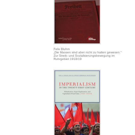
Felix Bluhm
„Die Massen sind aber nicht zu halten gewesen.“
Zur Streik- und Sozialisierungsbewegung im
Ruhrgebiet 1918/19