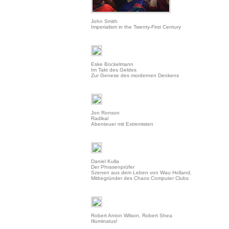
John Smith
Imperialism in the Twenty-First Century
Eske Bockelmann
Im Takt des Geldes
Zur Genese des mordernen Denkens
Jon Ronson
Radikal
Abenteuer mit Extremisten
Daniel Kulla
Der Phrasenprüfer
Szenen aus dem Leben von Wau Holland,
Mitbegründer des Chaos Computer Clubs
Robert Anton Wilson, Robert Shea
Illuminatus!