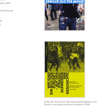
Jefes
(30)
eobachtung
3)
)
Kulla als Teil eines Übersetzungskollektivs von
Texten zum griechischen Aufstand 2008