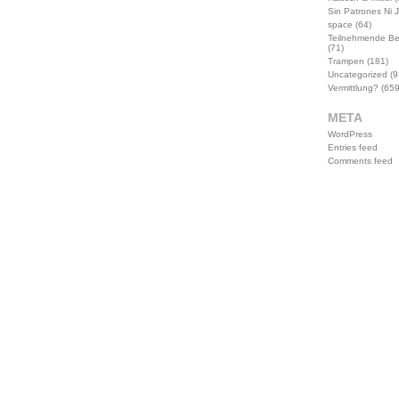
Sin Patrones Ni 
space
(64)
Teilnehmende B
(71)
Trampen
(181)
Uncategorized
(9
Vermittlung?
(659
META
WordPress
Entries feed
Comments feed