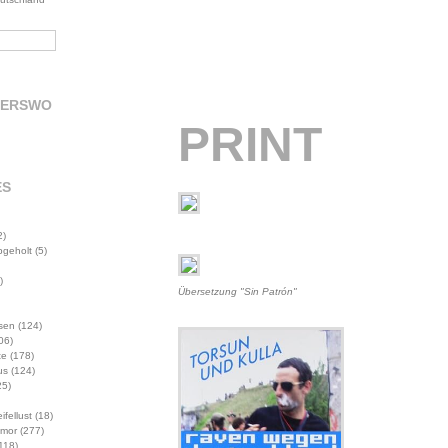
DERSWO
PRINT
ES
2)
abgeholt
(5)
)
Übersetzung "Sin Patrón"
sen
(124)
06)
te
(178)
us
(124)
5)
ifellust
(18)
mor
(277)
118)