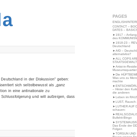
2MWW4N64EB9P
la
PAGES
ENGLISH/INTER
CONTACT – BOO
DATES – BASIC
►1917 – Anfang
des KOMMUNIS
►1918-23 – RE
Deutschland
►AfD – Deutsch
alternativlos?
►ALL COPS AR
STAATSGEWALT
►Artist-in-Resid
Museumsquartier
►Die HÜFTBEW
Was uns zu Men
n Deutschland in der Diskussion” geben:
machte
sentiert sich selbstbewusst als „ganz
►ENTSCHWÖRU
– Hinter den Kuli
ion in eine antinationale zu
die anderen
 Schlussfolgerung und will aufzeigen, dass
►Leben im RAU
►LUST, Rausch &
►LUTHER AUF 
schauen:
►REALSOZIALI
Bullshit-Bingo
►SYSTEMAUSFAL
Das Ende der DD
Folgen
►TORSUN UND 
Raven wegen De