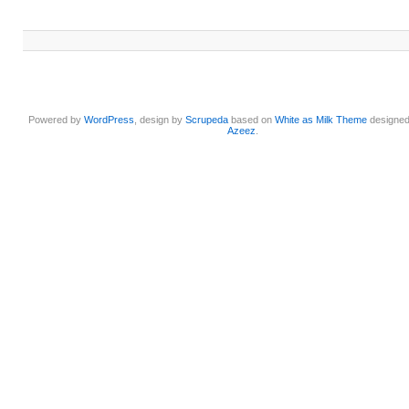
Powered by
WordPress
, design by
Scrupeda
based on
White as Milk Theme
designe
Azeez
.