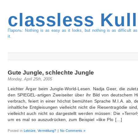
classless Kul
Пароль: Nothing is as easy as it looks, but nothing is as difficult 
it.
Gute Jungle, schlechte Jungle
Monday, April 25th, 2005
Leichter Ärger beim Jungle-World-Lesen. Nadja Geer, die zulet
den SPIEGEL-artigen Zweiseiter über ihr Bild von deutschem H
verbrach, feiert in einer höchst bemühten Sprache M.I.A. ab, d
inhaltliche Entgleisungen vielleicht nicht die Riesentragödie sind
vielleicht auch nicht so dargestellt werden müssen: Die »Terrorl
um es mal so auszudrücken, zum Beispiel »like Plo […]
Posted in
Lektüre
,
Vermittlung?
|
No Comments »