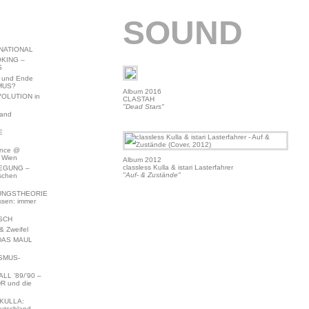
SOUND
NATIONAL
KING –
S
 und Ende
MUS?
Album 2016
VOLUTION in
CLASTAH
"Dead Stars"
land
E
ence @
 Wien
Album 2012
classless Kulla & istari Lasterfahrer
EGUNG –
"Auf- & Zustände"
schen
NGSTHEORIE
ssen: immer
SCH
 Zweifel
DAS MAUL
SMUS-
L ’89/’90 –
R und die
KULLA:
utschland