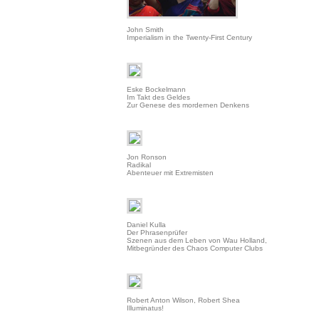
John Smith
Imperialism in the Twenty-First Century
Eske Bockelmann
Im Takt des Geldes
Zur Genese des mordernen Denkens
Jon Ronson
Radikal
Abenteuer mit Extremisten
Daniel Kulla
Der Phrasenprüfer
Szenen aus dem Leben von Wau Holland,
Mitbegründer des Chaos Computer Clubs
Robert Anton Wilson, Robert Shea
Illuminatus!