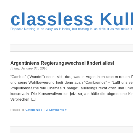
classless Kul
Пароль: Nothing is as easy as it looks, but nothing is as difficult as we make it.
Argentiniens Regierungswechsel ändert alles!
Friday, January 8th, 2016
“Cambio” (“Wandel”) nennt sich das, was in ‪‎Argentinien‬ unterm neuen Pr
und seine Wahlbewegung hieß denn auch “Cambiemos” – “Laßt uns verä
Projektionsfläche wie Obamas “Change”, allerdings recht offen und unver
konservativ. Die Konservativen tun jetzt so, als hätte die abgetretene ‪K
Verbrechen […]
Posted in
Categorized
|
3 Comments »