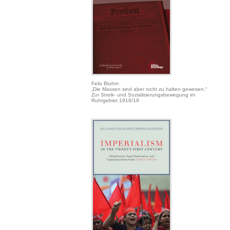
Felix Bluhm
„Die Massen sind aber nicht zu halten gewesen.“
Zur Streik- und Sozialisierungsbewegung im
Ruhrgebiet 1918/19