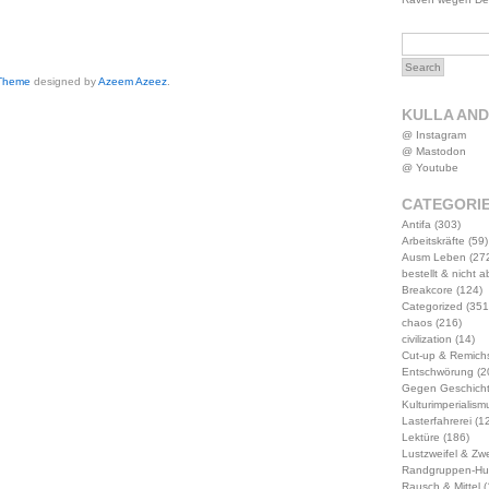
 Theme
designed by
Azeem Azeez
.
KULLA AN
@ Instagram
@ Mastodon
@ Youtube
CATEGORI
Antifa
(303)
Arbeitskräfte
(59)
Ausm Leben
(27
bestellt & nicht 
Breakcore
(124)
Categorized
(351
chaos
(216)
civilization
(14)
Cut-up & Remich
Entschwörung
(2
Gegen Geschich
Kulturimperialism
Lasterfahrerei
(12
Lektüre
(186)
Lustzweifel & Zwe
Randgruppen-Hu
Rausch & Mittel
(