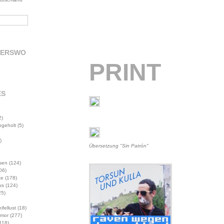
DERSWO
PRINT
ES
2)
abgeholt
(5)
)
Übersetzung "Sin Patrón"
sen
(124)
06)
te
(178)
us
(124)
5)
ifellust
(18)
mor
(277)
118)