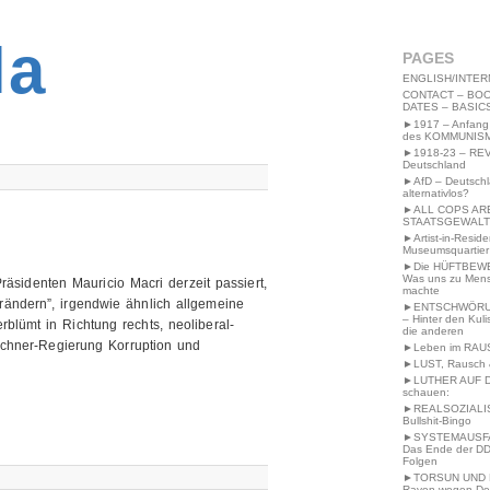
2MWW4N64EB9P
la
PAGES
ENGLISH/INTER
CONTACT – BOO
DATES – BASIC
►1917 – Anfang
des KOMMUNIS
►1918-23 – RE
Deutschland
►AfD – Deutsch
alternativlos?
►ALL COPS AR
STAATSGEWALT
►Artist-in-Resid
Museumsquartier
►Die HÜFTBEW
Was uns zu Men
äsidenten Mauricio ‪Macri‬ derzeit passiert,
machte
ndern”, irgendwie ähnlich allgemeine
►ENTSCHWÖRU
– Hinter den Kuli
blümt in Richtung rechts, neoliberal-
die anderen
irchner‬-Regierung Korruption und
►Leben im RAU
►LUST, Rausch &
►LUTHER AUF 
schauen:
►REALSOZIALI
Bullshit-Bingo
►SYSTEMAUSFAL
Das Ende der DD
Folgen
►TORSUN UND 
Raven wegen De