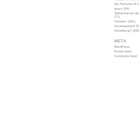
Sin Patrones Ni 
space
(64)
Teilnehmende B
(71)
Trampen
(181)
Uncategorized
(9
Vermittlung?
(659
META
WordPress
Entries feed
Comments feed