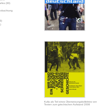
Jefes
(30)
eobachtung
3)
)
Kulla als Teil eines Übersetzungskollektivs von
Texten zum griechischen Aufstand 2008