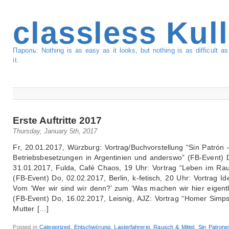
classless Kul
Пароль: Nothing is as easy as it looks, but nothing is as difficult 
it.
Erste Auftritte 2017
Thursday, January 5th, 2017
Fr, 20.01.2017, Würzburg: Vortrag/Buchvorstellung “Sin Patrón 
Betriebsbesetzungen in Argentinien und anderswo” (FB-Event) D
31.01.2017, Fulda, Café Chaos, 19 Uhr: Vortrag “Leben im Ra
(FB-Event) Do, 02.02.2017, Berlin, k-fetisch, 20 Uhr: Vortrag Ide
Vom ‘Wer wir sind wir denn?’ zum ‘Was machen wir hier eigentl
(FB-Event) Do, 16.02.2017, Leisnig, AJZ: Vortrag “Homer Simp
Mutter […]
Posted in
Categorized
,
Entschwörung
,
Lasterfahrerei
,
Rausch & Mittel
,
Sin Patrone