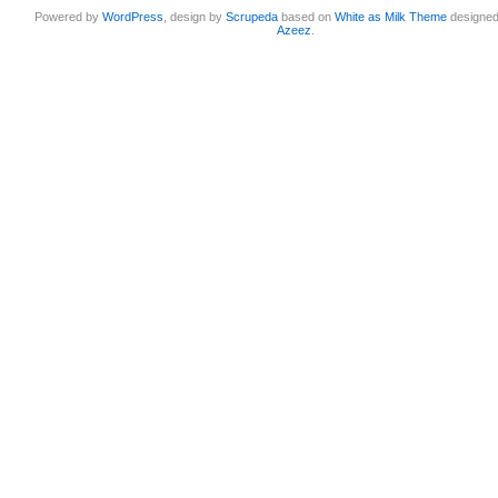
Powered by
WordPress
, design by
Scrupeda
based on
White as Milk Theme
designe
Azeez
.