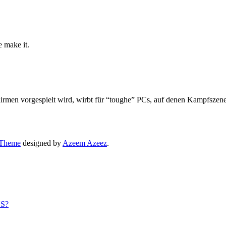
e make it.
hirmen vorgespielt wird, wirbt für “toughe” PCs, auf denen Kampfszen
 Theme
designed by
Azeem Azeez
.
US?