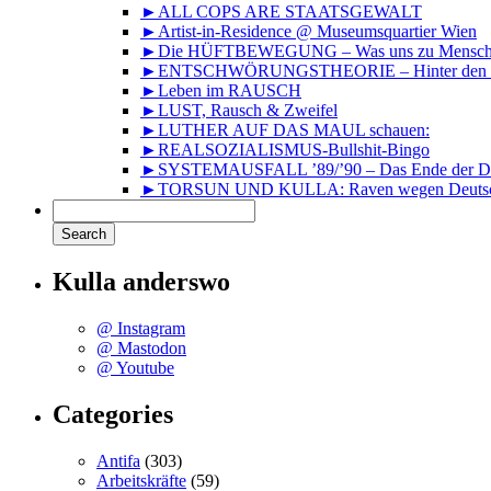
►ALL COPS ARE STAATSGEWALT
►Artist-in-Residence @ Museumsquartier Wien
►Die HÜFTBEWEGUNG – Was uns zu Mensche
►ENTSCHWÖRUNGSTHEORIE – Hinter den Kuli
►Leben im RAUSCH
►LUST, Rausch & Zweifel
►LUTHER AUF DAS MAUL schauen:
►REALSOZIALISMUS-Bullshit-Bingo
►SYSTEMAUSFALL ’89/’90 – Das Ende der DD
►TORSUN UND KULLA: Raven wegen Deutsc
Kulla anderswo
@ Instagram
@ Mastodon
@ Youtube
Categories
Antifa
(303)
Arbeitskräfte
(59)