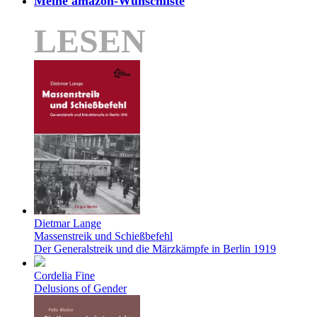
Meine amazon-Wunschliste
LESEN
Dietmar Lange
Massenstreik und Schießbefehl
Der Generalstreik und die Märzkämpfe in Berlin 1919
Cordelia Fine
Delusions of Gender