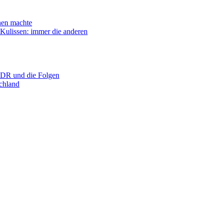
n machte
ssen: immer die anderen
R und die Folgen
hland