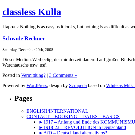
classless Kulla
Пароль: Nothing is as easy as it looks, but nothing is as difficult as w
Schwule Rechner
Saturday, December 20th, 2008
Dieser Medion-Werbeclip, der mir derzeit dauernd auf großen Bildsc
Warentauschs usw. usf.
Posted in
Vermittlung?
|
3 Comments »
Powered by
WordPress
, design by
Scrupeda
based on
White as Milk
Pages
ENGLISH/INTERNATIONAL
CONTACT – BOOKING – DATES – BASICS
►1917 – Anfang und Ende des KOMMUNISM
►1918-23 – REVOLUTION in Deutschland
►AfD – Deutschland alternativlos?