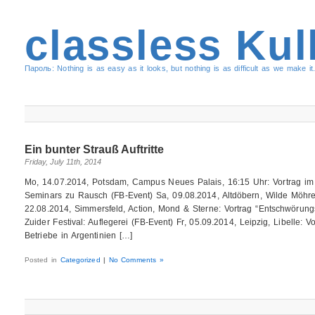
classless Kul
Пароль: Nothing is as easy as it looks, but nothing is as difficult as we make it.
Ein bunter Strauß Auftritte
Friday, July 11th, 2014
Mo, 14.07.2014, Potsdam, Campus Neues Palais, 16:15 Uhr: Vortrag im
Seminars zu Rausch (FB-Event) Sa, 09.08.2014, Altdöbern, Wilde Möhre 
22.08.2014, Simmersfeld, Action, Mond & Sterne: Vortrag “Entschwörung
Zuider Festival: Auflegerei (FB-Event) Fr, 05.09.2014, Leipzig, Libelle:
Betriebe in Argentinien […]
Posted in
Categorized
|
No Comments »