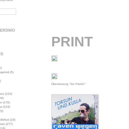
DERSWO
PRINT
ES
2)
abgeholt
(5)
)
Übersetzung "Sin Patrón"
sen
(124)
06)
te
(178)
us
(124)
5)
ifellust
(18)
mor
(277)
118)