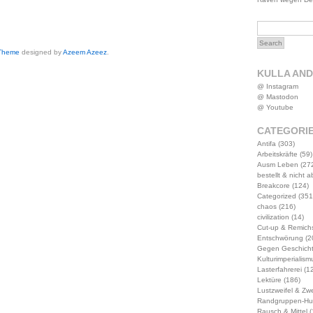
 Theme
designed by
Azeem Azeez
.
KULLA AN
@ Instagram
@ Mastodon
@ Youtube
CATEGORI
Antifa
(303)
Arbeitskräfte
(59)
Ausm Leben
(27
bestellt & nicht 
Breakcore
(124)
Categorized
(351
chaos
(216)
civilization
(14)
Cut-up & Remich
Entschwörung
(2
Gegen Geschich
Kulturimperialism
Lasterfahrerei
(12
Lektüre
(186)
Lustzweifel & Zwe
Randgruppen-Hu
Rausch & Mittel
(