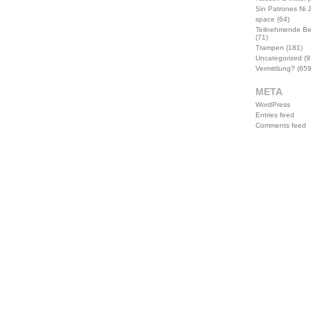
Sin Patrones Ni 
space
(64)
Teilnehmende B
(71)
Trampen
(181)
Uncategorized
(9
Vermittlung?
(659
META
WordPress
Entries feed
Comments feed