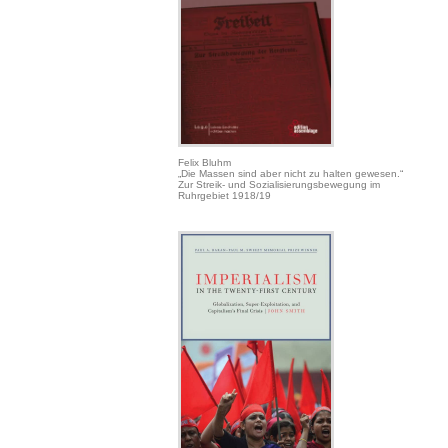
Felix Bluhm
„Die Massen sind aber nicht zu halten gewesen.“
Zur Streik- und Sozialisierungsbewegung im
Ruhrgebiet 1918/19