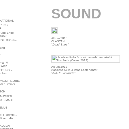
SOUND
NATIONAL
KING –
S
 und Ende
MUS?
Album 2016
VOLUTION in
CLASTAH
"Dead Stars"
land
E
ence @
 Wien
Album 2012
classless Kulla & istari Lasterfahrer
EGUNG –
"Auf- & Zustände"
schen
NGSTHEORIE
ssen: immer
SCH
 Zweifel
DAS MAUL
SMUS-
L ’89/’90 –
R und die
KULLA:
utschland