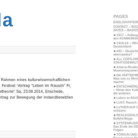
2MWW4N64EB9P
la
PAGES
ENGLISH/INTER
CONTACT – BOO
DATES – BASIC
►1917 – Anfang
des KOMMUNIS
►1918-23 – RE
Deutschland
►AfD – Deutsch
alternativlos?
►ALL COPS AR
STAATSGEWALT
►Artist-in-Resid
Museumsquartier
►Die HÜFTBEW
Was uns zu Men
 Rahmen eines kulturwissenschaftlichen
machte
Festival: Vortrag “Leben im Rausch” Fr,
►ENTSCHWÖRU
– Hinter den Kuli
stheorie” Sa, 23.08.2014, Enschede,
die anderen
 Vortrag zur Bewegung der instandbesetzten
►Leben im RAU
►LUST, Rausch &
►LUTHER AUF 
schauen:
►REALSOZIALI
Bullshit-Bingo
►SYSTEMAUSFAL
Das Ende der DD
Folgen
►TORSUN UND 
Raven wegen De