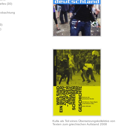
Jefes
(30)
eobachtung
3)
)
Kulla als Teil eines Übersetzungskollektivs von
Texten zum griechischen Aufstand 2008