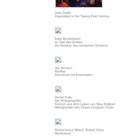
John Smith
Imperialism in the Twenty-First Century
Eske Bockelmann
Im Takt des Geldes
Zur Genese des mordernen Denkens
Jon Ronson
Radikal
Abenteuer mit Extremisten
Daniel Kulla
Der Phrasenprüfer
Szenen aus dem Leben von Wau Holland,
Mitbegründer des Chaos Computer Clubs
Robert Anton Wilson, Robert Shea
Illuminatus!