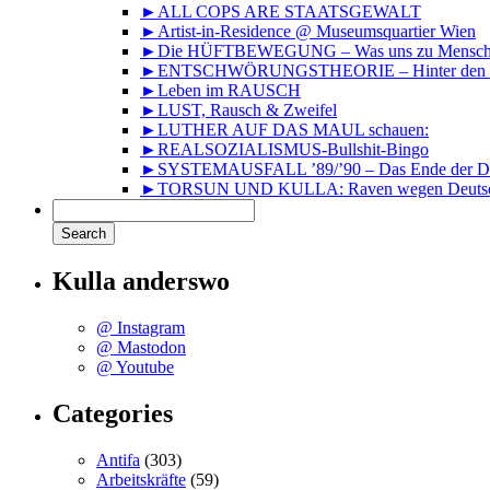
►ALL COPS ARE STAATSGEWALT
►Artist-in-Residence @ Museumsquartier Wien
►Die HÜFTBEWEGUNG – Was uns zu Mensche
►ENTSCHWÖRUNGSTHEORIE – Hinter den Kuli
►Leben im RAUSCH
►LUST, Rausch & Zweifel
►LUTHER AUF DAS MAUL schauen:
►REALSOZIALISMUS-Bullshit-Bingo
►SYSTEMAUSFALL ’89/’90 – Das Ende der DD
►TORSUN UND KULLA: Raven wegen Deutsc
Kulla anderswo
@ Instagram
@ Mastodon
@ Youtube
Categories
Antifa
(303)
Arbeitskräfte
(59)