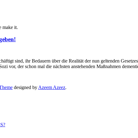
e make it.
geben!
ftigt sind, ihr Bedauern über die Realität der nun geltenden Gesetzes
n Sozi vor, der schon mal die nächsten anstehenden Maßnahmen dementie
 Theme
designed by
Azeem Azeez
.
US?