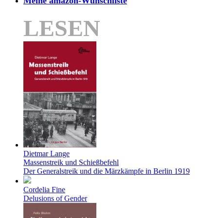
Meine amazon-Wunschliste
LESEN
Dietmar Lange
Massenstreik und Schießbefehl
Der Generalstreik und die Märzkämpfe in Berlin 1919
Cordelia Fine
Delusions of Gender