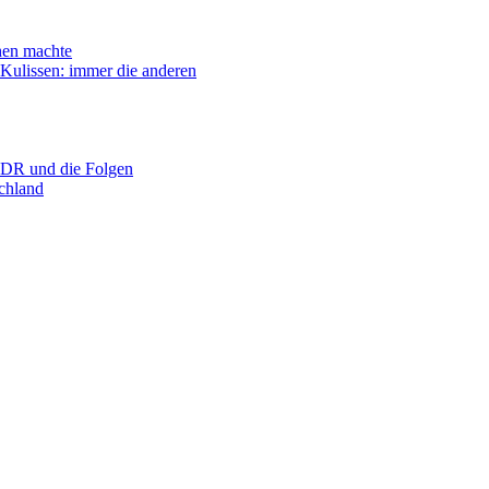
n machte
ssen: immer die anderen
R und die Folgen
hland