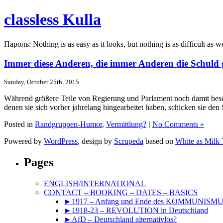
classless Kulla
Пароль: Nothing is as easy as it looks, but nothing is as difficult as w
Immer diese Anderen, die immer Anderen die Schuld 
Sunday, October 25th, 2015
Während größere Teile von Regierung und Parlament noch damit beschä
denen sie sich vorher jahrelang hingearbeitet haben, schicken sie de
Posted in
Randgruppen-Humor
,
Vermittlung?
|
No Comments »
Powered by
WordPress
, design by
Scrupeda
based on
White as Milk
Pages
ENGLISH/INTERNATIONAL
CONTACT – BOOKING – DATES – BASICS
►1917 – Anfang und Ende des KOMMUNISM
►1918-23 – REVOLUTION in Deutschland
►AfD – Deutschland alternativlos?