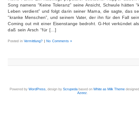
Song namens “Keine Toleranz” seine Ansicht, Schwule hätten “
Leben verdient” und folgt darin seiner Mama, die sagte, das se
“kranke Menschen”, und seinem Vater, der ihn für den Fall sei
Coming out mit einer Eisenstange bedroht. G-Hot verkündet als
daß sein Arsch “für […]
Posted in
Vermittlung?
|
No Comments »
Powered by
WordPress
, design by
Scrupeda
based on
White as Milk Theme
designe
Azeez
.