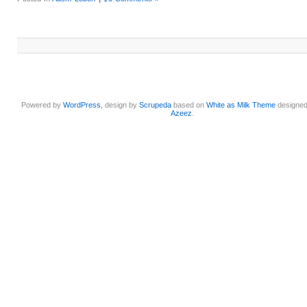
Powered by
WordPress
, design by
Scrupeda
based on
White as Milk Theme
designe
Azeez
.