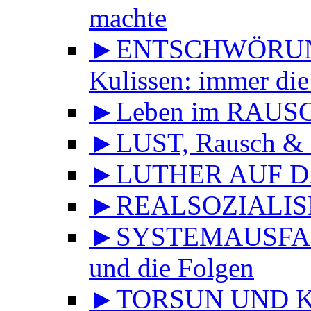
machte
►ENTSCHWÖRUNGS
Kulissen: immer die
►Leben im RAUS
►LUST, Rausch & 
►LUTHER AUF DA
►REALSOZIALISMU
►SYSTEMAUSFALL 
und die Folgen
►TORSUN UND KU