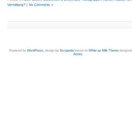
Vermittlung?
|
No Comments »
Powered by
WordPress
, design by
Scrupeda
based on
White as Milk Theme
designe
Azeez
.