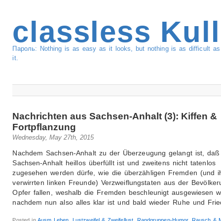
classless Kul
Пароль: Nothing is as easy as it looks, but nothing is as difficult 
it.
Nachrichten aus Sachsen-Anhalt (3): Kiffen &
Fortpflanzung
Wednesday, May 27th, 2015
Nachdem Sachsen-Anhalt zu der Überzeugung gelangt ist, daß
Sachsen-Anhalt heillos überfüllt ist und zweitens nicht tatenlos
zugesehen werden dürfe, wie die überzähligen Fremden (und i
verwirrten linken Freunde) Verzweiflungstaten aus der Bevölke
Opfer fallen, weshalb die Fremden beschleunigt ausgewiesen 
nachdem nun also alles klar ist und bald wieder Ruhe und Fri
Posted in
Ausm Leben
,
Lustzweifel & Zweifellust
,
Randgruppen-Humor
,
Rausch & Mi