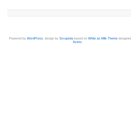
Powered by
WordPress
, design by
Scrupeda
based on
White as Milk Theme
designe
Azeez
.