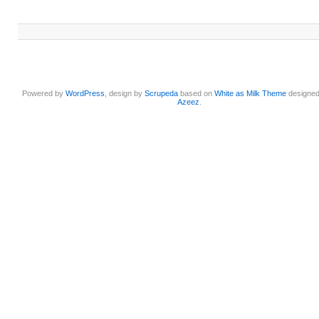
Powered by
WordPress
, design by
Scrupeda
based on
White as Milk Theme
designe
Azeez
.