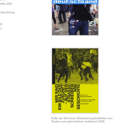
Jefes
(30)
eobachtung
3)
)
Kulla als Teil eines Übersetzungskollektivs von
Texten zum griechischen Aufstand 2008