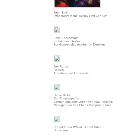
John Smith
Imperialism in the Twenty-First Century
Eske Bockelmann
Im Takt des Geldes
Zur Genese des mordernen Denkens
Jon Ronson
Radikal
Abenteuer mit Extremisten
Daniel Kulla
Der Phrasenprüfer
Szenen aus dem Leben von Wau Holland,
Mitbegründer des Chaos Computer Clubs
Robert Anton Wilson, Robert Shea
Illuminatus!