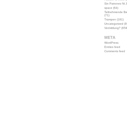
Sin Patrones Ni 
space
(64)
Teilnehmende B
(71)
Trampen
(181)
Uncategorized
(9
Vermittlung?
(659
META
WordPress
Entries feed
Comments feed