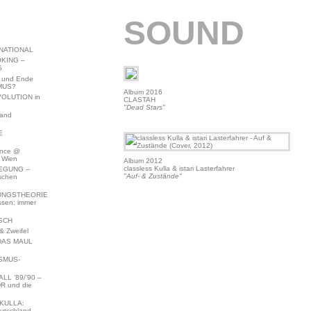
SOUND
NATIONAL
KING –
S
 und Ende
MUS?
Album 2016
VOLUTION in
CLASTAH
"Dead Stars"
land
E
ence @
 Wien
Album 2012
classless Kulla & istari Lasterfahrer
EGUNG –
"Auf- & Zustände"
schen
NGSTHEORIE
ssen: immer
SCH
 Zweifel
DAS MAUL
SMUS-
L ’89/’90 –
R und die
KULLA:
utschland