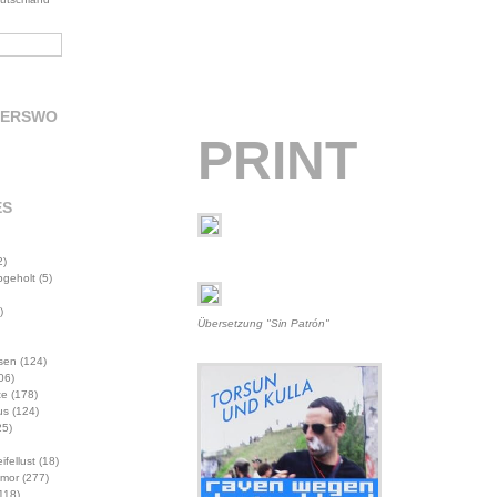
DERSWO
PRINT
ES
2)
abgeholt
(5)
)
Übersetzung "Sin Patrón"
sen
(124)
06)
te
(178)
us
(124)
5)
ifellust
(18)
mor
(277)
118)