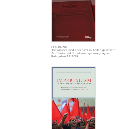
Felix Bluhm
„Die Massen sind aber nicht zu halten gewesen.“
Zur Streik- und Sozialisierungsbewegung im
Ruhrgebiet 1918/19