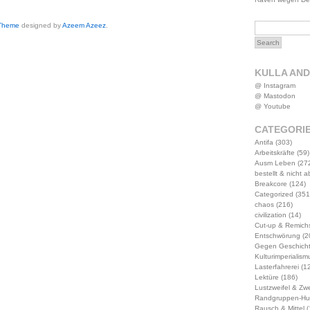
 Theme
designed by
Azeem Azeez
.
KULLA AN
@ Instagram
@ Mastodon
@ Youtube
CATEGORI
Antifa
(303)
Arbeitskräfte
(59)
Ausm Leben
(27
bestellt & nicht 
Breakcore
(124)
Categorized
(351
chaos
(216)
civilization
(14)
Cut-up & Remich
Entschwörung
(2
Gegen Geschich
Kulturimperialism
Lasterfahrerei
(12
Lektüre
(186)
Lustzweifel & Zwe
Randgruppen-Hu
Rausch & Mittel
(