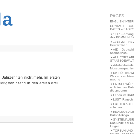
2MWW4N64EB9P
la
PAGES
ENGLISH/INTER
CONTACT – BOO
DATES – BASIC
►1917 – Anfang
des KOMMUNIS
►1918-23 – RE
Deutschland
►AfD – Deutsch
alternativlos?
►ALL COPS AR
STAATSGEWALT
►Artist-in-Resid
Museumsquartier
►Die HÜFTBEW
Was uns zu Men
 Jahrzehnten nicht mehr. Im ersten
machte
edrigsten Stand in den ersten drei
►ENTSCHWÖRU
– Hinter den Kuli
die anderen
►Leben im RAU
►LUST, Rausch &
►LUTHER AUF 
schauen:
►REALSOZIALI
Bullshit-Bingo
►SYSTEMAUSFAL
Das Ende der DD
Folgen
►TORSUN UND 
Raven wegen De