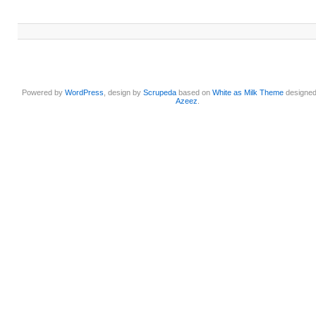
Powered by
WordPress
, design by
Scrupeda
based on
White as Milk Theme
designe
Azeez
.