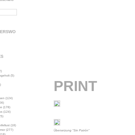
DERSWO
ES
2)
abgeholt
(5)
PRINT
)
sen
(124)
06)
te
(178)
us
(124)
5)
ifellust
(18)
mor
(277)
Übersetzung "Sin Patrón"
118)