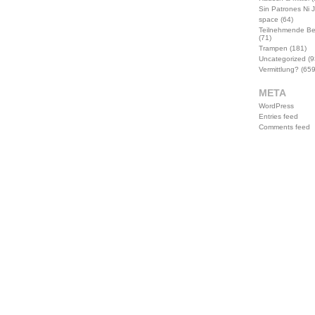
Sin Patrones Ni 
space
(64)
Teilnehmende B
(71)
Trampen
(181)
Uncategorized
(9
Vermittlung?
(659
META
WordPress
Entries feed
Comments feed