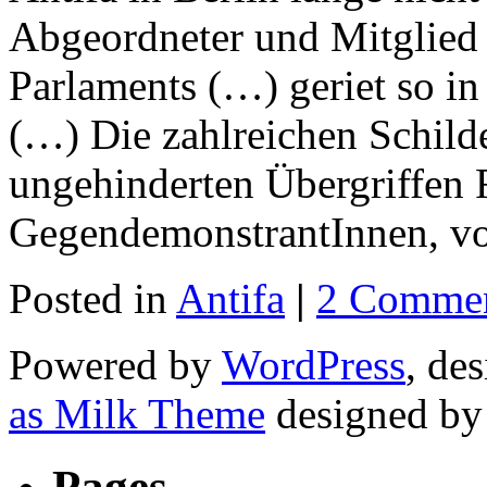
Abgeordneter und Mitglied 
Parlaments (…) geriet so in 
(…) Die zahlreichen Schil
ungehinderten Übergriffen 
GegendemonstrantInnen, v
Posted in
Antifa
|
2 Commen
Powered by
WordPress
, de
as Milk Theme
designed b
Pages