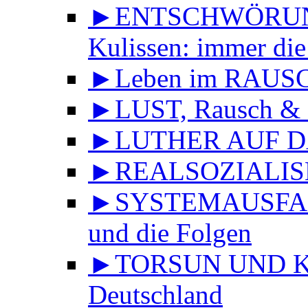
►ENTSCHWÖRUNGS
Kulissen: immer die
►Leben im RAUS
►LUST, Rausch & 
►LUTHER AUF DA
►REALSOZIALISMU
►SYSTEMAUSFALL 
und die Folgen
►TORSUN UND KU
Deutschland