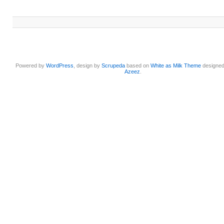
Powered by
WordPress
, design by
Scrupeda
based on
White as Milk Theme
designe
Azeez
.