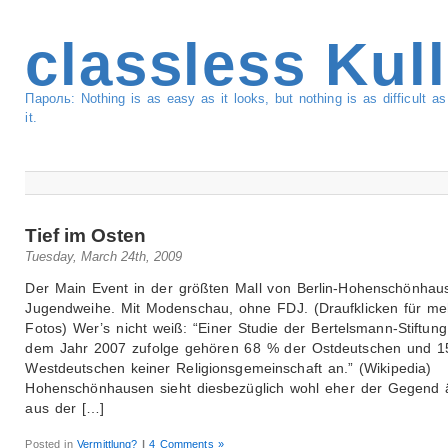
classless Kul
Пароль: Nothing is as easy as it looks, but nothing is as difficult 
it.
Tief im Osten
Tuesday, March 24th, 2009
Der Main Event in der größten Mall von Berlin-Hohenschönhaus
Jugendweihe. Mit Modenschau, ohne FDJ. (Draufklicken für me
Fotos) Wer’s nicht weiß: “Einer Studie der Bertelsmann-Stiftun
dem Jahr 2007 zufolge gehören 68 % der Ostdeutschen und 1
Westdeutschen keiner Religionsgemeinschaft an.” (Wikipedia)
Hohenschönhausen sieht diesbezüglich wohl eher der Gegend ä
aus der […]
Posted in
Vermittlung?
|
4 Comments »