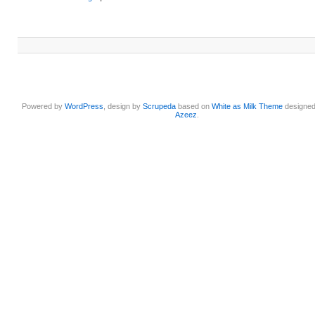
Powered by
WordPress
, design by
Scrupeda
based on
White as Milk Theme
designe
Azeez
.