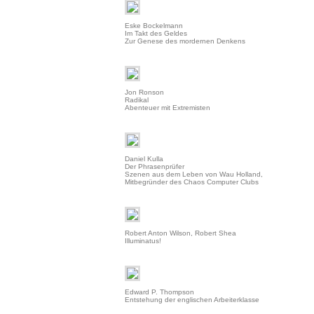
Eske Bockelmann
Im Takt des Geldes
Zur Genese des mordernen Denkens
Jon Ronson
Radikal
Abenteuer mit Extremisten
Daniel Kulla
Der Phrasenprüfer
Szenen aus dem Leben von Wau Holland,
Mitbegründer des Chaos Computer Clubs
Robert Anton Wilson, Robert Shea
Illuminatus!
Edward P. Thompson
Entstehung der englischen Arbeiterklasse