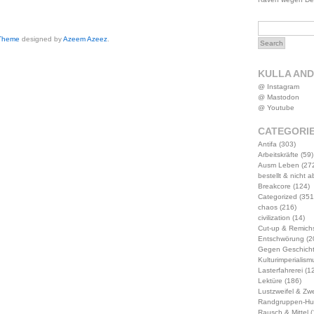
 Theme
designed by
Azeem Azeez
.
KULLA AN
@ Instagram
@ Mastodon
@ Youtube
CATEGORI
Antifa
(303)
Arbeitskräfte
(59)
Ausm Leben
(27
bestellt & nicht 
Breakcore
(124)
Categorized
(351
chaos
(216)
civilization
(14)
Cut-up & Remich
Entschwörung
(2
Gegen Geschich
Kulturimperialism
Lasterfahrerei
(12
Lektüre
(186)
Lustzweifel & Zwe
Randgruppen-Hu
Rausch & Mittel
(