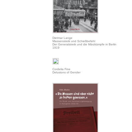
Dietmar Lange
Massenstreik und Schießbefehl
Der Generalstreik und die Märzkämpfe in Berlin
1919
Cordelia Fine
Delusions of Gender