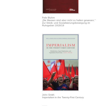
Felix Bluhm
„Die Massen sind aber nicht zu halten gewesen.“
Zur Streik- und Sozialisierungsbewegung im
Ruhrgebiet 1918/19
John Smith
Imperialism in the Twenty-First Century