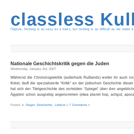
classless Kul
Пароль: Nothing is as easy as it looks, but nothing is as difficult as we make it.
Nationale Geschichtskritik gegen die Juden
Wednesday, January 3rd, 2007
Während die Chronologiekritik (außerhalb Rußlands) weiter ihr auch ni
fristet, läuft die spezialisierte “Kritik” an der jüdischen Geschichte di
hat sich der Titelgeschichte des vorletzten ‘Spiegel’ über den angebl
Ägypten schon ausgiebig angenommen (etwa planet hop, achgut, apoca
Posted in
Gegen Geschichte
,
Lektüre
|
7 Comments »