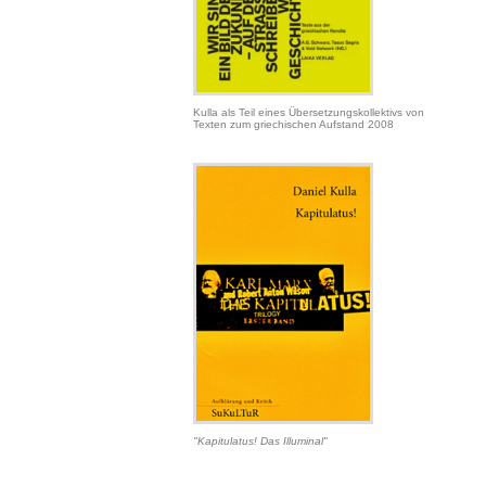
Kulla als Teil eines Übersetzungskollektivs von
Texten zum griechischen Aufstand 2008
"Kapitulatus! Das Illuminal"