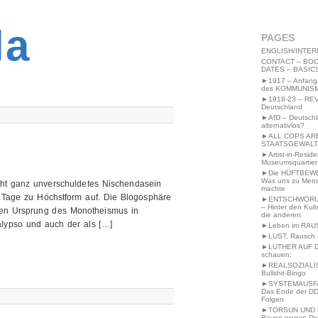
2MWW4N64EB9P
la
PAGES
ENGLISH/INTER
CONTACT – BOO
DATES – BASIC
►1917 – Anfang
des KOMMUNIS
►1918-23 – RE
Deutschland
►AfD – Deutsch
alternativlos?
►ALL COPS AR
STAATSGEWALT
►Artist-in-Resid
Museumsquartier
►Die HÜFTBEW
Was uns zu Men
cht ganz unverschuldetes Nischendasein
machte
eser Tage zu Höchstform auf. Die Blogosphäre
►ENTSCHWÖRU
– Hinter den Kuli
ichen Ursprung des Monotheismus in
die anderen
lypso und auch der als […]
►Leben im RAU
►LUST, Rausch &
►LUTHER AUF 
schauen:
►REALSOZIALI
Bullshit-Bingo
►SYSTEMAUSFAL
Das Ende der DD
Folgen
►TORSUN UND 
Raven wegen De