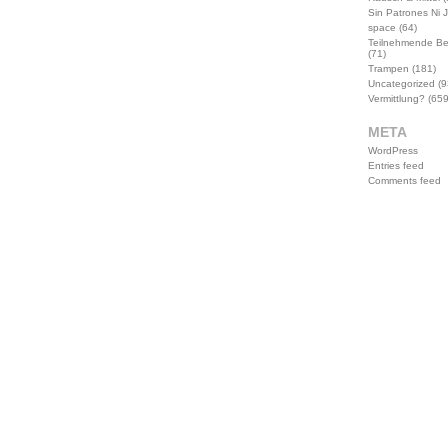
Sin Patrones Ni 
space
(64)
Teilnehmende B
(71)
Trampen
(181)
Uncategorized
(9
Vermittlung?
(659
META
WordPress
Entries feed
Comments feed