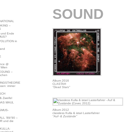
SOUND
NATIONAL
KING –
S
 und Ende
MUS?
VOLUTION in
land
E
ence @
 Wien
EGUNG –
schen
Album 2016
NGSTHEORIE
CLASTAH
ssen: immer
"Dead Stars"
SCH
 Zweifel
DAS MAUL
Album 2012
SMUS-
classless Kulla & istari Lasterfahrer
"Auf- & Zustände"
L ’89/’90 –
R und die
KULLA:
utschland