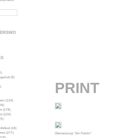
DERSWO
ES
2)
abgeholt
(5)
PRINT
)
sen
(124)
06)
te
(178)
us
(124)
5)
ifellust
(18)
mor
(277)
Übersetzung "Sin Patrón"
118)