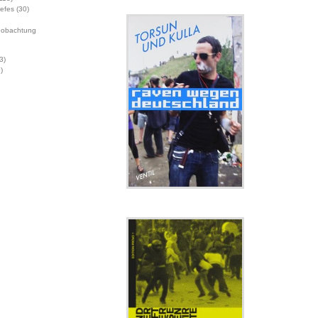
Jefes
(30)
eobachtung
3)
)