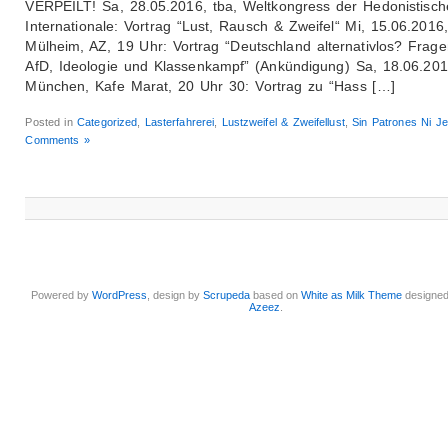
VERPEILT! Sa, 28.05.2016, tba, Weltkongress der Hedonistisch
Internationale: Vortrag “Lust, Rausch & Zweifel“ Mi, 15.06.2016,
Mülheim, AZ, 19 Uhr: Vortrag “Deutschland alternativlos? Frag
AfD, Ideologie und Klassenkampf” (Ankündigung) Sa, 18.06.201
München, Kafe Marat, 20 Uhr 30: Vortrag zu “Hass […]
Posted in
Categorized
,
Lasterfahrerei
,
Lustzweifel & Zweifellust
,
Sin Patrones Ni Je
Comments »
Powered by
WordPress
, design by
Scrupeda
based on
White as Milk Theme
designe
Azeez
.