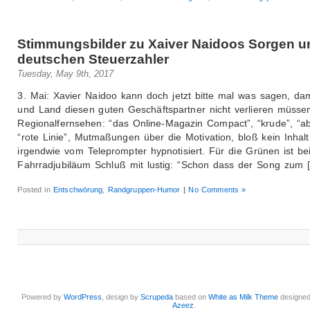
Stimmungsbilder zu Xaiver Naidoos Sorgen 
deutschen Steuerzahler
Tuesday, May 9th, 2017
3. Mai: Xavier Naidoo kann doch jetzt bitte mal was sagen, dam
und Land diesen guten Geschäftspartner nicht verlieren müsse
Regionalfernsehen: “das Online-Magazin Compact”, “krude”, “ab
“rote Linie”, Mutmaßungen über die Motivation, bloß kein Inha
irgendwie vom Teleprompter hypnotisiert. Für die Grünen ist be
Fahrradjubiläum Schluß mit lustig: “Schon dass der Song zum 
Posted in
Entschwörung
,
Randgruppen-Humor
|
No Comments »
Powered by
WordPress
, design by
Scrupeda
based on
White as Milk Theme
designe
Azeez
.