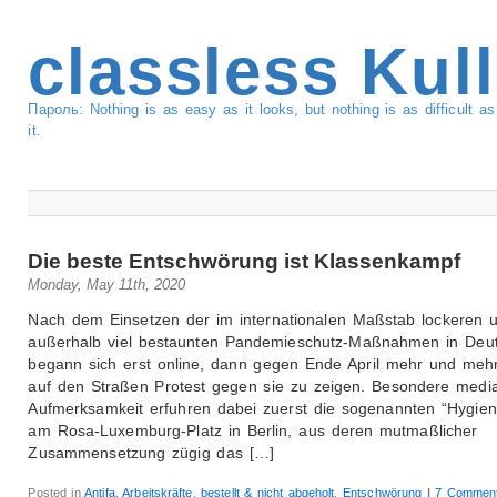
classless Kul
Пароль: Nothing is as easy as it looks, but nothing is as difficult 
it.
Die beste Entschwörung ist Klassenkampf
Monday, May 11th, 2020
Nach dem Einsetzen der im internationalen Maßstab lockeren 
außerhalb viel bestaunten Pandemieschutz-Maßnahmen in Deu
begann sich erst online, dann gegen Ende April mehr und meh
auf den Straßen Protest gegen sie zu zeigen. Besondere media
Aufmerksamkeit erfuhren dabei zuerst die sogenannten “Hygie
am Rosa-Luxemburg-Platz in Berlin, aus deren mutmaßlicher
Zusammensetzung zügig das […]
Posted in
Antifa
,
Arbeitskräfte
,
bestellt & nicht abgeholt
,
Entschwörung
|
7 Commen