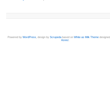
Powered by
WordPress
, design by
Scrupeda
based on
White as Milk Theme
designe
Azeez
.