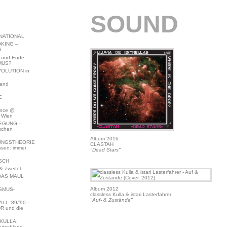
SOUND
NATIONAL
KING –
S
 und Ende
MUS?
VOLUTION in
land
E
ence @
 Wien
EGUNG –
schen
Album 2016
NGSTHEORIE
CLASTAH
ssen: immer
"Dead Stars"
SCH
 Zweifel
DAS MAUL
Album 2012
SMUS-
classless Kulla & istari Lasterfahrer
"Auf- & Zustände"
L ’89/’90 –
R und die
KULLA:
utschland