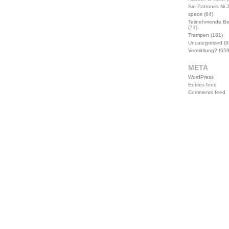
Sin Patrones Ni 
space
(64)
Teilnehmende B
(71)
Trampen
(181)
Uncategorized
(9
Vermittlung?
(659
META
WordPress
Entries feed
Comments feed