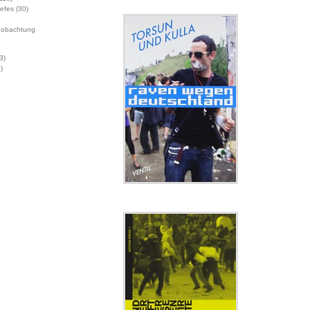
Jefes
(30)
eobachtung
3)
)