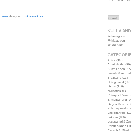
 Theme
designed by
Azeem Azeez
.
KULLA AN
@ Instagram
@ Mastodon
@ Youtube
CATEGORI
Antifa
(303)
Arbeitskräfte
(59)
Ausm Leben
(27
bestellt & nicht 
Breakcore
(124)
Categorized
(351
chaos
(216)
civilization
(14)
Cut-up & Remich
Entschwörung
(2
Gegen Geschich
Kulturimperialism
Lasterfahrerei
(12
Lektüre
(186)
Lustzweifel & Zwe
Randgruppen-Hu
Rausch & Mittel
(