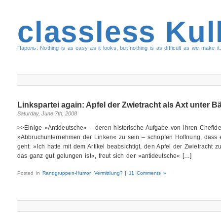
classless Kul
Пароль: Nothing is as easy as it looks, but nothing is as difficult as we make it.
Linkspartei again: Apfel der Zwietracht als Axt unter 
Saturday, June 7th, 2008
>>Einige »Antideutsche« – deren historische Aufgabe von ihren Chefideol
»Abbruchunternehmen der Linken« zu sein – schöpfen Hoffnung, dass 
geht: »Ich hatte mit dem Artikel beabsichtigt, den Apfel der Zwietracht
das ganz gut gelungen ist«, freut sich der »antideutsche« […]
Posted in
Randgruppen-Humor
,
Vermittlung?
|
11 Comments »