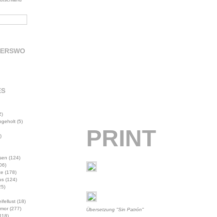
DERSWO
ES
2)
abgeholt
(5)
PRINT
)
sen
(124)
06)
te
(178)
us
(124)
5)
ifellust
(18)
mor
(277)
Übersetzung "Sin Patrón"
118)