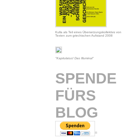
Kulla als Teil eines Übersetzungskollektivs von
Texten zum griechischen Aufstand 2008
"Kapitulatus! Das Illuminal"
SPENDE
FÜRS
BLOG