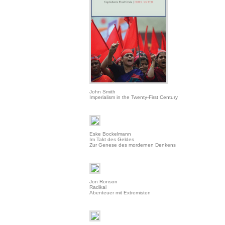
John Smith
Imperialism in the Twenty-First Century
Eske Bockelmann
Im Takt des Geldes
Zur Genese des mordernen Denkens
Jon Ronson
Radikal
Abenteuer mit Extremisten