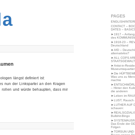
2MWW4N64EB9P
la
PAGES
ENGLISH/INTER
CONTACT – BOO
DATES – BASIC
►1917 – Anfang
des KOMMUNIS
►1918-23 – RE
Deutschland
►AfD – Deutsch
alternativlos?
►ALL COPS AR
STAATSGEWALT
Bäumen
►Artist-in-Resid
Museumsquartier
►Die HÜFTBEW
Was uns zu Men
ogen längst definiert ist:
machte
es nun der Linkspartei an den Kragen
►ENTSCHWÖRU
– Hinter den Kuli
 zu rollen und würde behaupten, dass mir
die anderen
►Leben im RAU
►LUST, Rausch &
►LUTHER AUF 
schauen:
►REALSOZIALI
Bullshit-Bingo
►SYSTEMAUSFAL
Das Ende der DD
Folgen
►TORSUN UND 
Raven wegen De