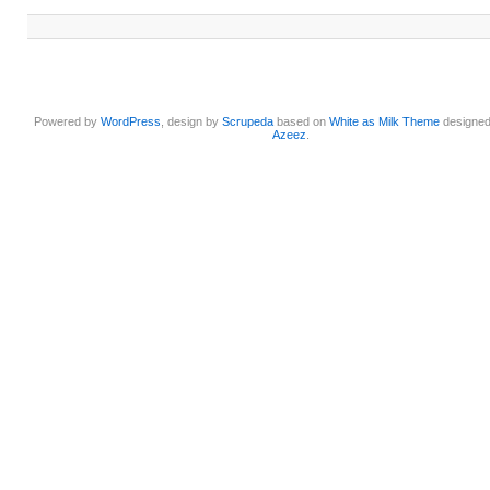
Powered by
WordPress
, design by
Scrupeda
based on
White as Milk Theme
designe
Azeez
.