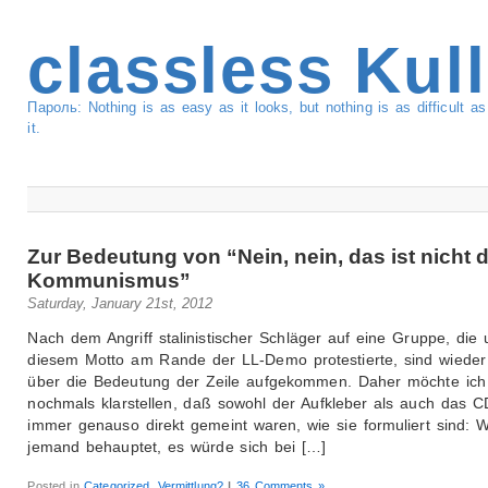
classless Kul
Пароль: Nothing is as easy as it looks, but nothing is as difficult 
it.
Zur Bedeutung von “Nein, nein, das ist nicht 
Kommunismus”
Saturday, January 21st, 2012
Nach dem Angriff stalinistischer Schläger auf eine Gruppe, die 
diesem Motto am Rande der LL-Demo protestierte, sind wiede
über die Bedeutung der Zeile aufgekommen. Daher möchte ich
nochmals klarstellen, daß sowohl der Aufkleber als auch das 
immer genauso direkt gemeint waren, wie sie formuliert sind: 
jemand behauptet, es würde sich bei […]
Posted in
Categorized
,
Vermittlung?
|
36 Comments »