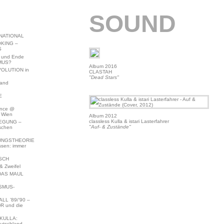
SOUND
NATIONAL
KING –
S
 und Ende
MUS?
Album 2016
VOLUTION in
CLASTAH
"Dead Stars"
land
E
ence @
 Wien
Album 2012
classless Kulla & istari Lasterfahrer
EGUNG –
"Auf- & Zustände"
schen
NGSTHEORIE
ssen: immer
SCH
 Zweifel
DAS MAUL
SMUS-
L ’89/’90 –
R und die
KULLA:
utschland