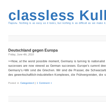
classless Kul
Пароль: Nothing is as easy as it looks, but nothing is as difficult as we make it.
Deutschland gegen Europa
Friday, June 4th, 2010
>>Now, at the worst possible moment, Germany is turning to nationalist 
successes are now viewed as German successes. Europe’s current deep
Germany’s.>Wir sind die Griechen. Wir sind die Prasser, die Schwarzarbei
des gewerkschaftlich-industriellen Komplexes, die Frühvergreisten, die 
Posted in
Categorized
|
1 Comment »