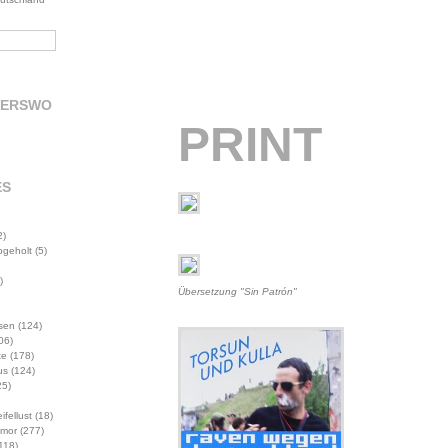
DERSWO
PRINT
ES
2)
abgeholt
(5)
)
Übersetzung "Sin Patrón"
sen
(124)
06)
te
(178)
us
(124)
5)
ifellust
(18)
mor
(277)
118)