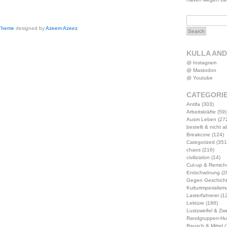
 Theme
designed by
Azeem Azeez
.
KULLA AN
@ Instagram
@ Mastodon
@ Youtube
CATEGORI
Antifa
(303)
Arbeitskräfte
(59)
Ausm Leben
(27
bestellt & nicht 
Breakcore
(124)
Categorized
(351
chaos
(216)
civilization
(14)
Cut-up & Remich
Entschwörung
(2
Gegen Geschich
Kulturimperialism
Lasterfahrerei
(12
Lektüre
(186)
Lustzweifel & Zwe
Randgruppen-Hu
Rausch & Mittel
(