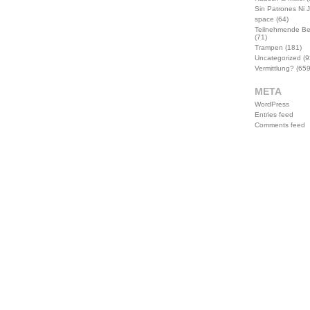
Sin Patrones Ni 
space
(64)
Teilnehmende B
(71)
Trampen
(181)
Uncategorized
(9
Vermittlung?
(659
META
WordPress
Entries feed
Comments feed