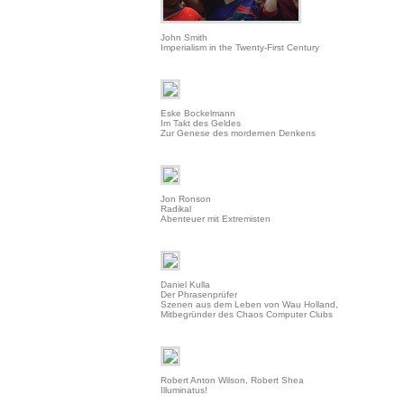
John Smith
Imperialism in the Twenty-First Century
Eske Bockelmann
Im Takt des Geldes
Zur Genese des mordernen Denkens
Jon Ronson
Radikal
Abenteuer mit Extremisten
Daniel Kulla
Der Phrasenprüfer
Szenen aus dem Leben von Wau Holland,
Mitbegründer des Chaos Computer Clubs
Robert Anton Wilson, Robert Shea
Illuminatus!