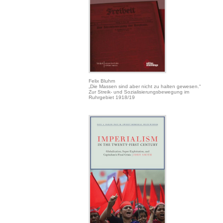
Felix Bluhm
„Die Massen sind aber nicht zu halten gewesen.“
Zur Streik- und Sozialisierungsbewegung im
Ruhrgebiet 1918/19