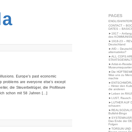
2MWW4N64EB9P
la
PAGES
ENGLISH/INTER
CONTACT – BOO
DATES – BASIC
►1917 – Anfang
des KOMMUNIS
►1918-23 – RE
Deutschland
►AfD – Deutsch
alternativlos?
►ALL COPS AR
STAATSGEWALT
►Artist-in-Resid
Museumsquartier
►Die HÜFTBEW
Was uns zu Men
illusions. Europe’s past economic
machte
 problems are everyone else’s except
►ENTSCHWÖRU
– Hinter den Kuli
ter, die Steuerbetrüger, die Profiteure
die anderen
sich schon mit 58 Jahren […]
►Leben im RAU
►LUST, Rausch &
►LUTHER AUF 
schauen:
►REALSOZIALI
Bullshit-Bingo
►SYSTEMAUSFAL
Das Ende der DD
Folgen
►TORSUN UND 
Raven wegen De