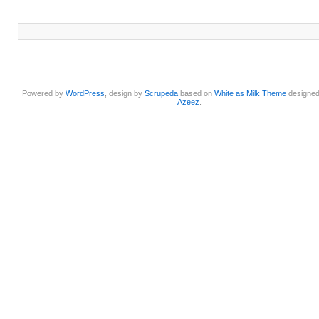
Powered by
WordPress
, design by
Scrupeda
based on
White as Milk Theme
designe
Azeez
.