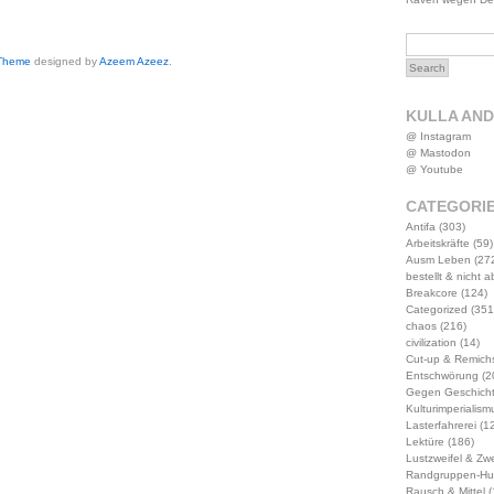
 Theme
designed by
Azeem Azeez
.
KULLA AN
@ Instagram
@ Mastodon
@ Youtube
CATEGORI
Antifa
(303)
Arbeitskräfte
(59)
Ausm Leben
(27
bestellt & nicht 
Breakcore
(124)
Categorized
(351
chaos
(216)
civilization
(14)
Cut-up & Remich
Entschwörung
(2
Gegen Geschich
Kulturimperialism
Lasterfahrerei
(12
Lektüre
(186)
Lustzweifel & Zwe
Randgruppen-Hu
Rausch & Mittel
(