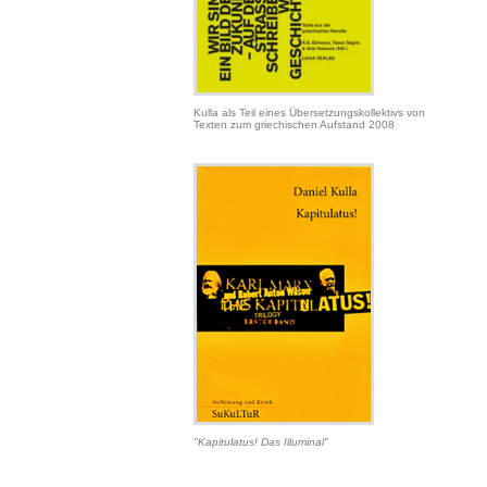
Kulla als Teil eines Übersetzungskollektivs von
Texten zum griechischen Aufstand 2008
"Kapitulatus! Das Illuminal"