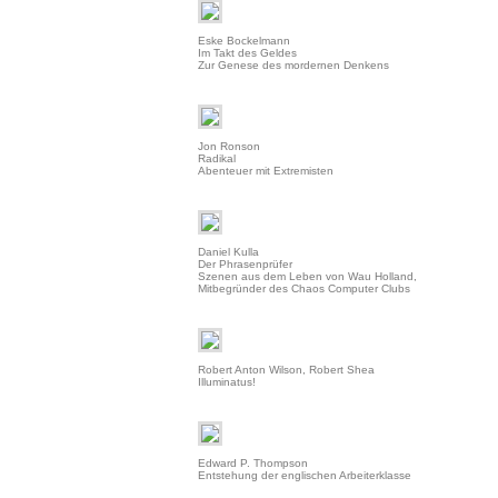
Eske Bockelmann
Im Takt des Geldes
Zur Genese des mordernen Denkens
Jon Ronson
Radikal
Abenteuer mit Extremisten
Daniel Kulla
Der Phrasenprüfer
Szenen aus dem Leben von Wau Holland,
Mitbegründer des Chaos Computer Clubs
Robert Anton Wilson, Robert Shea
Illuminatus!
Edward P. Thompson
Entstehung der englischen Arbeiterklasse