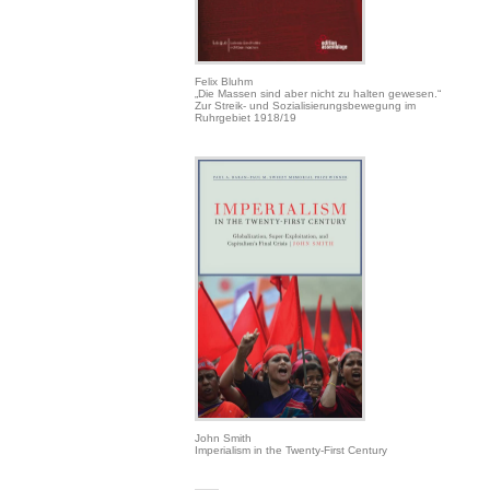
Felix Bluhm
„Die Massen sind aber nicht zu halten gewesen.“
Zur Streik- und Sozialisierungsbewegung im
Ruhrgebiet 1918/19
John Smith
Imperialism in the Twenty-First Century