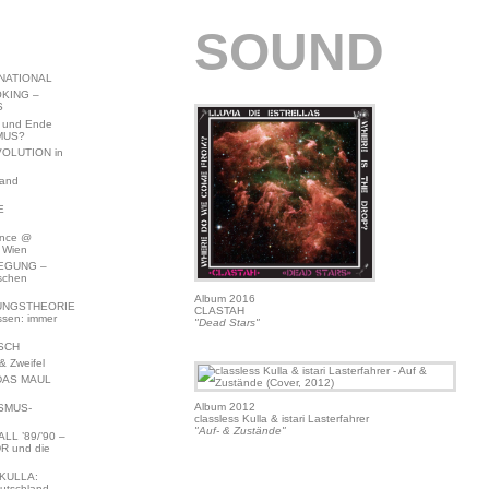
SOUND
NATIONAL
KING –
S
 und Ende
MUS?
VOLUTION in
land
E
ence @
 Wien
EGUNG –
schen
Album 2016
NGSTHEORIE
CLASTAH
ssen: immer
"Dead Stars"
SCH
 Zweifel
DAS MAUL
Album 2012
SMUS-
classless Kulla & istari Lasterfahrer
"Auf- & Zustände"
L ’89/’90 –
R und die
KULLA:
utschland