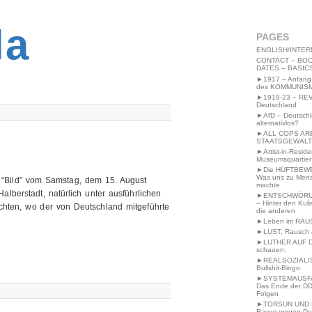
2MWW4N64EB9P
la
PAGES
ENGLISH/INTER
CONTACT – BOO
DATES – BASIC
►1917 – Anfang
des KOMMUNIS
►1918-23 – RE
Deutschland
►AfD – Deutsch
alternativlos?
►ALL COPS AR
STAATSGEWALT
►Artist-in-Resid
Museumsquartier
►Die HÜFTBEW
Was uns zu Men
n “Bild” vom Samstag, dem 15. August
machte
alberstadt, natürlich unter ausführlichen
►ENTSCHWÖRU
– Hinter den Kuli
chten, wo der von Deutschland mitgeführte
die anderen
►Leben im RAU
►LUST, Rausch &
►LUTHER AUF 
schauen:
►REALSOZIALI
Bullshit-Bingo
►SYSTEMAUSFAL
Das Ende der DD
Folgen
►TORSUN UND 
Raven wegen De