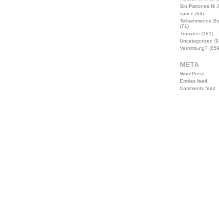
Sin Patrones Ni 
space
(64)
Teilnehmende B
(71)
Trampen
(181)
Uncategorized
(9
Vermittlung?
(659
META
WordPress
Entries feed
Comments feed