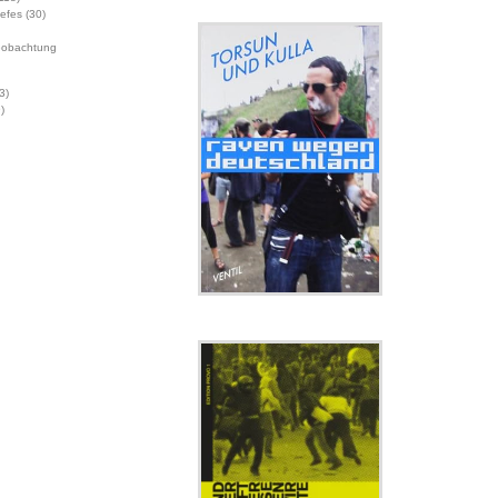
Jefes
(30)
eobachtung
3)
)