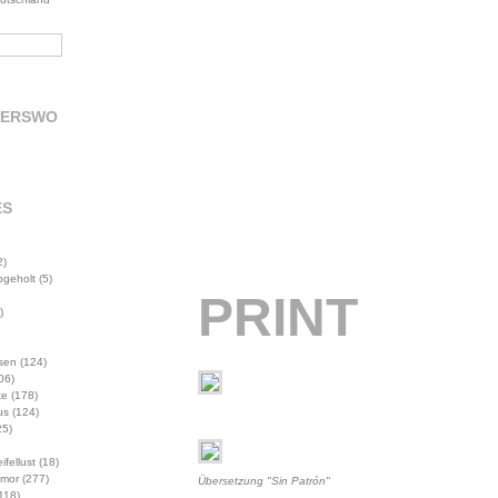
DERSWO
ES
2)
abgeholt
(5)
PRINT
)
sen
(124)
06)
te
(178)
us
(124)
5)
ifellust
(18)
mor
(277)
Übersetzung "Sin Patrón"
118)