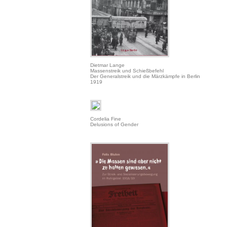
Dietmar Lange
Massenstreik und Schießbefehl
Der Generalstreik und die Märzkämpfe in Berlin
1919
Cordelia Fine
Delusions of Gender