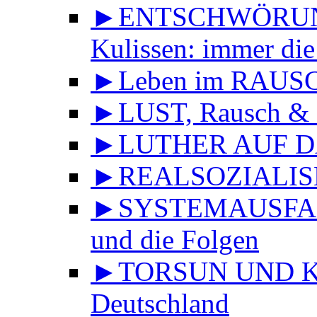
►ENTSCHWÖRUNGS
Kulissen: immer die
►Leben im RAUS
►LUST, Rausch & 
►LUTHER AUF DA
►REALSOZIALISMU
►SYSTEMAUSFALL 
und die Folgen
►TORSUN UND KU
Deutschland