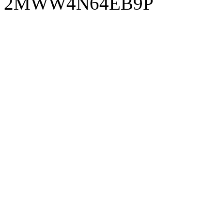
2MWW4N64EB9P