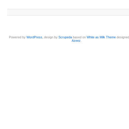
Powered by
WordPress
, design by
Scrupeda
based on
White as Milk Theme
designe
Azeez
.