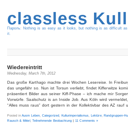
classless Kul
Пароль: Nothing is as easy as it looks, but nothing is as difficult 
it.
Wiedereintritt
Wednesday, March 7th, 2012
Das große Karthago machte drei Wochen Lesereise. In Freibur
das ungefähr so. Nun ist Torsun verliebt, findet Kifferwitze kom
präsentiert Bilder aus seiner Kiff-Phase – ich mache mir Sorge
Vorwürfe. Saalschutz is an Inside Job. Aus Köln wird vermeldet
“Alles muss raus” dort gestern in der Kollektivbar des AZ rauf 
Posted in
Ausm Leben
,
Categorized
,
Kulturimperialismus
,
Lektüre
,
Randgruppen-H
Rausch & Mittel
,
Teilnehmende Beobachtung
|
11 Comments »