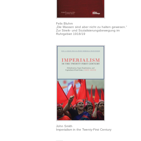
Felix Bluhm
„Die Massen sind aber nicht zu halten gewesen.“
Zur Streik- und Sozialisierungsbewegung im
Ruhrgebiet 1918/19
John Smith
Imperialism in the Twenty-First Century