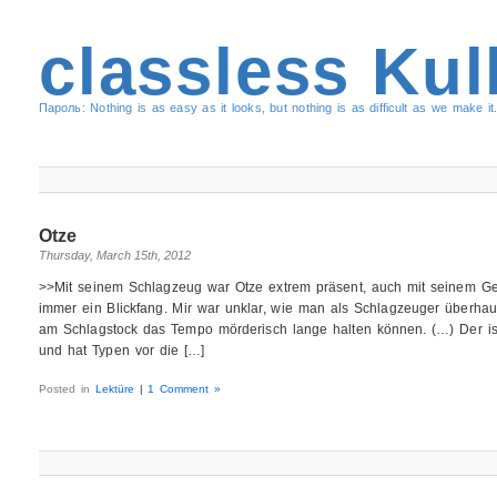
classless Kul
Пароль: Nothing is as easy as it looks, but nothing is as difficult as we make it.
Otze
Thursday, March 15th, 2012
>>Mit seinem Schlagzeug war Otze extrem präsent, auch mit seinem G
immer ein Blickfang. Mir war unklar, wie man als Schlagzeuger überha
am Schlagstock das Tempo mörderisch lange halten können. (…) Der is
und hat Typen vor die […]
Posted in
Lektüre
|
1 Comment »