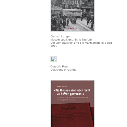
Dietmar Lange
Massenstreik und Schießbefehl
Der Generalstreik und die Märzkämpfe in Berlin
1919
Cordelia Fine
Delusions of Gender