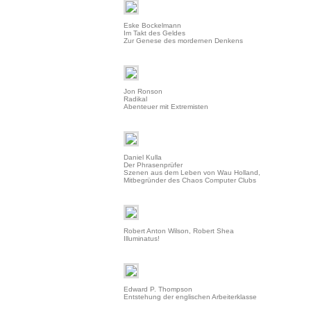
Eske Bockelmann
Im Takt des Geldes
Zur Genese des mordernen Denkens
Jon Ronson
Radikal
Abenteuer mit Extremisten
Daniel Kulla
Der Phrasenprüfer
Szenen aus dem Leben von Wau Holland,
Mitbegründer des Chaos Computer Clubs
Robert Anton Wilson, Robert Shea
Illuminatus!
Edward P. Thompson
Entstehung der englischen Arbeiterklasse