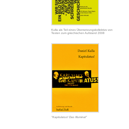
Kulla als Teil eines Übersetzungskollektivs von
Texten zum griechischen Aufstand 2008
"Kapitulatus! Das Illuminal"