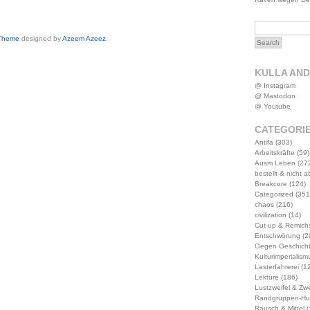
 Theme
designed by
Azeem Azeez
.
KULLA AN
@ Instagram
@ Mastodon
@ Youtube
CATEGORI
Antifa
(303)
Arbeitskräfte
(59)
Ausm Leben
(27
bestellt & nicht 
Breakcore
(124)
Categorized
(351
chaos
(216)
civilization
(14)
Cut-up & Remich
Entschwörung
(2
Gegen Geschich
Kulturimperialism
Lasterfahrerei
(12
Lektüre
(186)
Lustzweifel & Zwe
Randgruppen-Hu
Rausch & Mittel
(