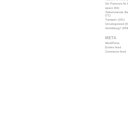
Sin Patrones Ni 
space
(64)
Teilnehmende B
(71)
Trampen
(181)
Uncategorized
(9
Vermittlung?
(659
META
WordPress
Entries feed
Comments feed