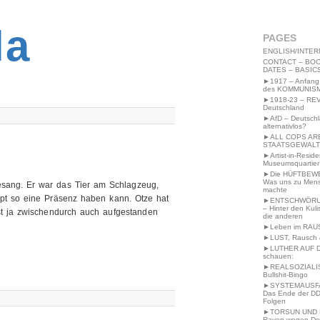
2MWW4N64EB9P
la
PAGES
ENGLISH/INTER
CONTACT – BOO
DATES – BASIC
►1917 – Anfang
des KOMMUNIS
►1918-23 – RE
Deutschland
►AfD – Deutsch
alternativlos?
►ALL COPS AR
STAATSGEWALT
►Artist-in-Resid
Museumsquartier
►Die HÜFTBEW
Was uns zu Men
esang. Er war das Tier am Schlagzeug,
machte
upt so eine Präsenz haben kann. Otze hat
►ENTSCHWÖRU
– Hinter den Kuli
t ja zwischendurch auch aufgestanden
die anderen
►Leben im RAU
►LUST, Rausch &
►LUTHER AUF 
schauen:
►REALSOZIALI
Bullshit-Bingo
►SYSTEMAUSFAL
Das Ende der DD
Folgen
►TORSUN UND 
Raven wegen De