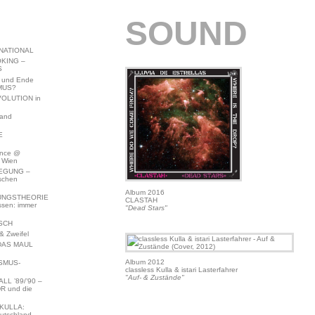
SOUND
NATIONAL
KING –
S
 und Ende
MUS?
VOLUTION in
land
E
ence @
 Wien
EGUNG –
schen
Album 2016
NGSTHEORIE
CLASTAH
ssen: immer
"Dead Stars"
SCH
 Zweifel
DAS MAUL
Album 2012
SMUS-
classless Kulla & istari Lasterfahrer
"Auf- & Zustände"
L ’89/’90 –
R und die
KULLA:
utschland