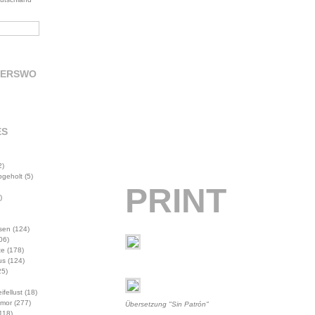
DERSWO
ES
2)
abgeholt
(5)
PRINT
)
sen
(124)
06)
te
(178)
us
(124)
5)
ifellust
(18)
mor
(277)
Übersetzung "Sin Patrón"
118)