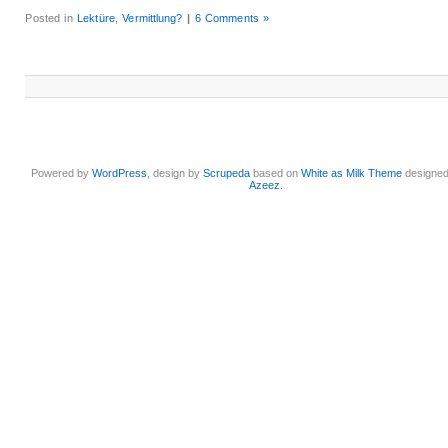
Posted in
Lektüre
,
Vermittlung?
|
6 Comments »
Powered by
WordPress
, design by
Scrupeda
based on
White as Milk Theme
designe
Azeez
.