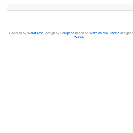
Powered by
WordPress
, design by
Scrupeda
based on
White as Milk Theme
designe
Azeez
.