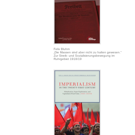
Felix Bluhm
„Die Massen sind aber nicht zu halten gewesen.“
Zur Streik- und Sozialisierungsbewegung im
Ruhrgebiet 1918/19