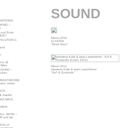
SOUND
NATIONAL
KING –
S
 und Ende
MUS?
Album 2016
VOLUTION in
CLASTAH
"Dead Stars"
land
E
ence @
 Wien
Album 2012
classless Kulla & istari Lasterfahrer
EGUNG –
"Auf- & Zustände"
schen
NGSTHEORIE
ssen: immer
SCH
 Zweifel
DAS MAUL
SMUS-
L ’89/’90 –
R und die
KULLA:
utschland