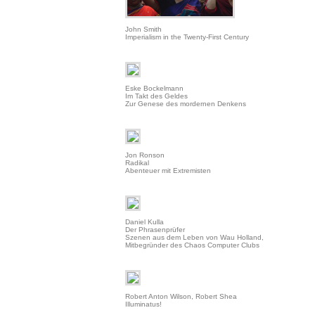
John Smith
Imperialism in the Twenty-First Century
Eske Bockelmann
Im Takt des Geldes
Zur Genese des mordernen Denkens
Jon Ronson
Radikal
Abenteuer mit Extremisten
Daniel Kulla
Der Phrasenprüfer
Szenen aus dem Leben von Wau Holland,
Mitbegründer des Chaos Computer Clubs
Robert Anton Wilson, Robert Shea
Illuminatus!