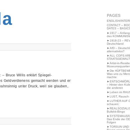
2MWW4N64EB9P
la
PAGES
ENGLISH/INTER
CONTACT – BOO
DATES – BASIC
►1917 – Anfang
des KOMMUNIS
►1918-23 – RE
Deutschland
►AfD – Deutsch
alternativlos?
►ALL COPS AR
STAATSGEWALT
►Artist-in-Resid
Museumsquartier
►Die HÜFTBEW
Was uns zu Men
 – Bruce Willis erklärt Spiegel-
machte
des Geldverdienens gemacht werden und er
►ENTSCHWÖRU
– Hinter den Kuli
ahnsinnig unter Druck, weil sie glauben,
die anderen
►Leben im RAU
►LUST, Rausch &
►LUTHER AUF 
schauen:
►REALSOZIALI
Bullshit-Bingo
►SYSTEMAUSFAL
Das Ende der DD
Folgen
►TORSUN UND 
Raven wegen De