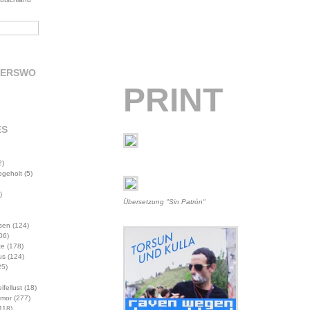
DERSWO
PRINT
ES
2)
abgeholt
(5)
)
Übersetzung "Sin Patrón"
sen
(124)
06)
te
(178)
us
(124)
5)
ifellust
(18)
mor
(277)
118)