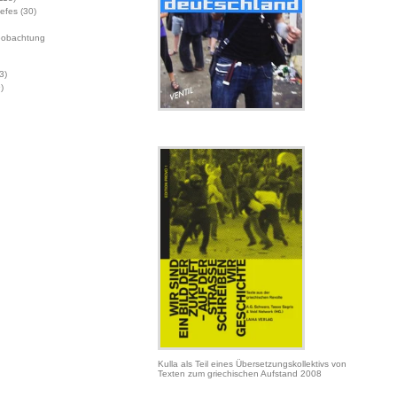
Jefes
(30)
eobachtung
3)
)
Kulla als Teil eines Übersetzungskollektivs von
Texten zum griechischen Aufstand 2008