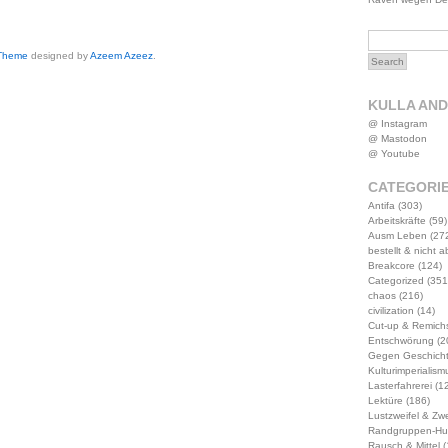
 Theme
designed by
Azeem Azeez
.
KULLA AN
@ Instagram
@ Mastodon
@ Youtube
CATEGORI
Antifa
(303)
Arbeitskräfte
(59)
Ausm Leben
(27
bestellt & nicht 
Breakcore
(124)
Categorized
(351
chaos
(216)
civilization
(14)
Cut-up & Remich
Entschwörung
(2
Gegen Geschich
Kulturimperialism
Lasterfahrerei
(12
Lektüre
(186)
Lustzweifel & Zwe
Randgruppen-Hu
Rausch & Mittel
(