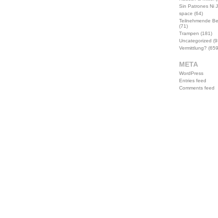
Sin Patrones Ni 
space
(64)
Teilnehmende B
(71)
Trampen
(181)
Uncategorized
(9
Vermittlung?
(659
META
WordPress
Entries feed
Comments feed