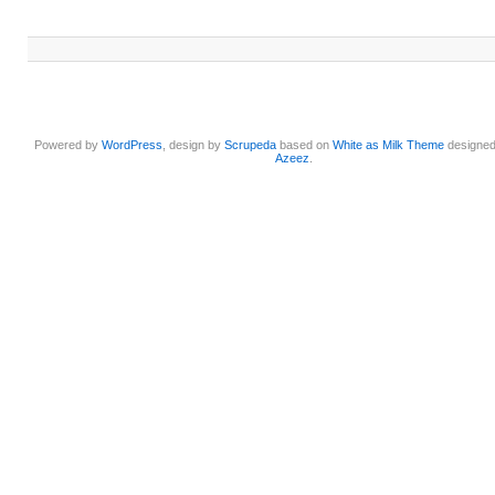
Powered by
WordPress
, design by
Scrupeda
based on
White as Milk Theme
designe
Azeez
.