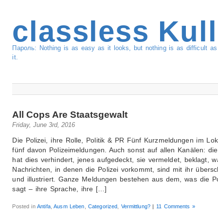
classless Kul
Пароль: Nothing is as easy as it looks, but nothing is as difficult 
it.
All Cops Are Staatsgewalt
Friday, June 3rd, 2016
Die Polizei, ihre Rolle, Politik & PR Fünf Kurzmeldungen im Loka
fünf davon Polizeimeldungen. Auch sonst auf allen Kanälen: die
hat dies verhindert, jenes aufgedeckt, sie vermeldet, beklagt, w
Nachrichten, in denen die Polizei vorkommt, sind mit ihr übers
und illustriert. Ganze Meldungen bestehen aus dem, was die Po
sagt – ihre Sprache, ihre […]
Posted in
Antifa
,
Ausm Leben
,
Categorized
,
Vermittlung?
|
11 Comments »