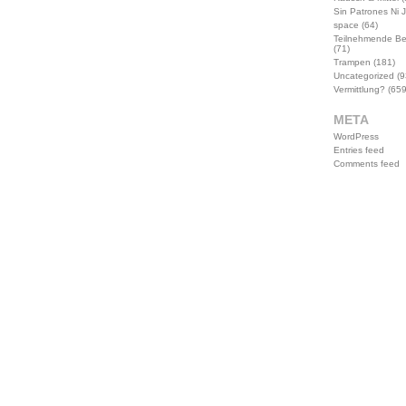
Sin Patrones Ni 
space
(64)
Teilnehmende B
(71)
Trampen
(181)
Uncategorized
(9
Vermittlung?
(659
META
WordPress
Entries feed
Comments feed