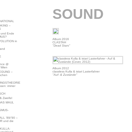
SOUND
NATIONAL
KING –
S
 und Ende
MUS?
Album 2016
VOLUTION in
CLASTAH
"Dead Stars"
land
E
ence @
 Wien
Album 2012
classless Kulla & istari Lasterfahrer
EGUNG –
"Auf- & Zustände"
schen
NGSTHEORIE
ssen: immer
SCH
 Zweifel
DAS MAUL
SMUS-
L ’89/’90 –
R und die
KULLA:
utschland