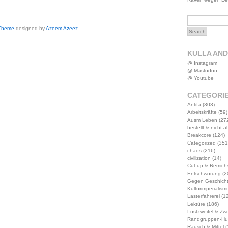
 Theme
designed by
Azeem Azeez
.
KULLA AN
@ Instagram
@ Mastodon
@ Youtube
CATEGORI
Antifa
(303)
Arbeitskräfte
(59)
Ausm Leben
(27
bestellt & nicht 
Breakcore
(124)
Categorized
(351
chaos
(216)
civilization
(14)
Cut-up & Remich
Entschwörung
(2
Gegen Geschich
Kulturimperialism
Lasterfahrerei
(12
Lektüre
(186)
Lustzweifel & Zwe
Randgruppen-Hu
Rausch & Mittel
(