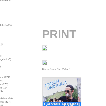
DERSWO
PRINT
ES
2)
abgeholt
(5)
)
Übersetzung "Sin Patrón"
sen
(124)
06)
te
(178)
us
(124)
5)
ifellust
(18)
mor
(277)
118)