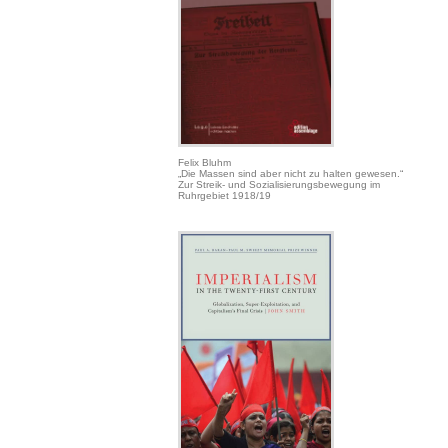
Felix Bluhm
„Die Massen sind aber nicht zu halten gewesen.“
Zur Streik- und Sozialisierungsbewegung im
Ruhrgebiet 1918/19