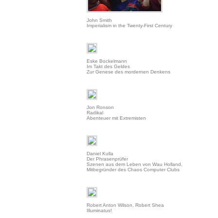
John Smith
Imperialism in the Twenty-First Century
Eske Bockelmann
Im Takt des Geldes
Zur Genese des mordernen Denkens
Jon Ronson
Radikal
Abenteuer mit Extremisten
Daniel Kulla
Der Phrasenprüfer
Szenen aus dem Leben von Wau Holland,
Mitbegründer des Chaos Computer Clubs
Robert Anton Wilson, Robert Shea
Illuminatus!