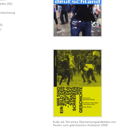
Jefes
(30)
eobachtung
3)
)
Kulla als Teil eines Übersetzungskollektivs von
Texten zum griechischen Aufstand 2008