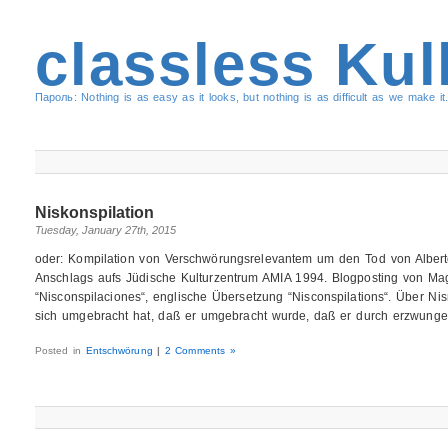
classless Kul
Пароль: Nothing is as easy as it looks, but nothing is as difficult as we make it.
Niskonspilation
Tuesday, January 27th, 2015
oder: Kompilation von Verschwörungsrelevantem um den Tod von Albert
Anschlags aufs Jüdische Kulturzentrum AMIA 1994. Blogposting von Mag
“Nisconspilaciones“, englische Übersetzung “Nisconspilations“. Über N
sich umgebracht hat, daß er umgebracht wurde, daß er durch erzwung
Posted in
Entschwörung
|
2 Comments »