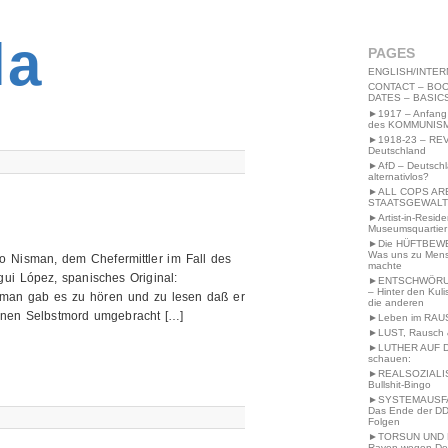
2MWW4N64EB9P
la
PAGES
ENGLISH/INTER
CONTACT – BOO
DATES – BASIC
►1917 – Anfang
des KOMMUNIS
►1918-23 – RE
Deutschland
►AfD – Deutsch
alternativlos?
►ALL COPS AR
STAATSGEWALT
►Artist-in-Resid
Museumsquartier
►Die HÜFTBEW
Was uns zu Men
o Nisman, dem Chefermittler im Fall des
machte
ui López, spanisches Original:
►ENTSCHWÖRU
– Hinter den Kuli
isman gab es zu hören und zu lesen daß er
die anderen
enen Selbstmord umgebracht […]
►Leben im RAU
►LUST, Rausch &
►LUTHER AUF 
schauen:
►REALSOZIALI
Bullshit-Bingo
►SYSTEMAUSFAL
Das Ende der DD
Folgen
►TORSUN UND 
Raven wegen De