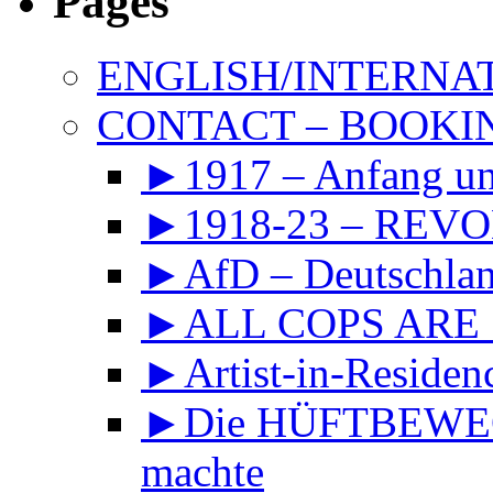
Pages
ENGLISH/INTERNA
CONTACT – BOOKIN
►1917 – Anfang 
►1918-23 – REVOL
►AfD – Deutschland
►ALL COPS ARE
►Artist-in-Reside
►Die HÜFTBEWEGU
machte