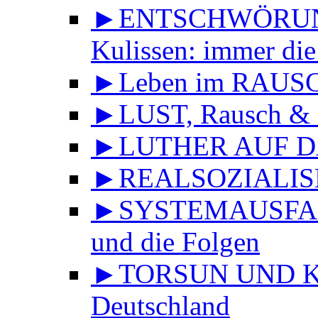
►ENTSCHWÖRUNGS
Kulissen: immer die
►Leben im RAUS
►LUST, Rausch & 
►LUTHER AUF DA
►REALSOZIALISMU
►SYSTEMAUSFALL 
und die Folgen
►TORSUN UND KU
Deutschland