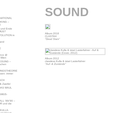
SOUND
NATIONAL
KING –
S
 und Ende
MUS?
Album 2016
VOLUTION in
CLASTAH
"Dead Stars"
land
E
ence @
 Wien
Album 2012
classless Kulla & istari Lasterfahrer
EGUNG –
"Auf- & Zustände"
schen
NGSTHEORIE
ssen: immer
SCH
 Zweifel
DAS MAUL
SMUS-
L ’89/’90 –
R und die
KULLA:
utschland