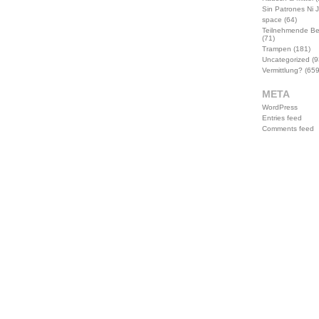
Sin Patrones Ni 
space
(64)
Teilnehmende B
(71)
Trampen
(181)
Uncategorized
(9
Vermittlung?
(659
META
WordPress
Entries feed
Comments feed