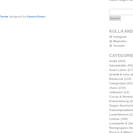
 Theme
designed by
Azeem Azeez
.
KULLA AN
@ Instagram
@ Mastodon
@ Youtube
CATEGORI
Antifa
(303)
Arbeitskräfte
(59)
Ausm Leben
(27
bestellt & nicht 
Breakcore
(124)
Categorized
(351
chaos
(216)
civilization
(14)
Cut-up & Remich
Entschwörung
(2
Gegen Geschich
Kulturimperialism
Lasterfahrerei
(12
Lektüre
(186)
Lustzweifel & Zwe
Randgruppen-Hu
Rausch & Mittel
(