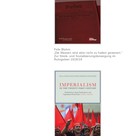
Felix Bluhm
„Die Massen sind aber nicht zu halten gewesen.“
Zur Streik- und Sozialisierungsbewegung im
Ruhrgebiet 1918/19