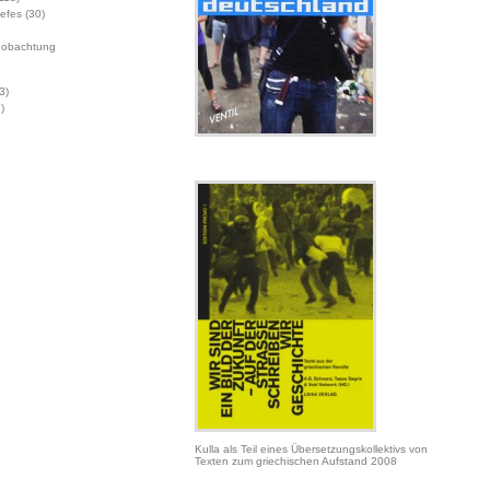
Jefes
(30)
eobachtung
3)
)
Kulla als Teil eines Übersetzungskollektivs von
Texten zum griechischen Aufstand 2008