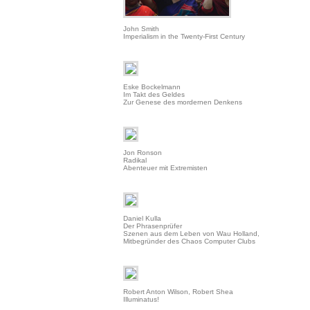
John Smith
Imperialism in the Twenty-First Century
Eske Bockelmann
Im Takt des Geldes
Zur Genese des mordernen Denkens
Jon Ronson
Radikal
Abenteuer mit Extremisten
Daniel Kulla
Der Phrasenprüfer
Szenen aus dem Leben von Wau Holland,
Mitbegründer des Chaos Computer Clubs
Robert Anton Wilson, Robert Shea
Illuminatus!