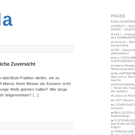
2MWW4N64EB9P
la
PAGES
ENGLISH/INTER
CONTACT – BOO
DATES – BASIC
►1917 – Anfang
des KOMMUNIS
►1918-23 – RE
Deutschland
►AfD – Deutsch
alternativlos?
►ALL COPS AR
STAATSGEWALT
iche Zuversicht
►Artist-in-Resid
Museumsquartier
►Die HÜFTBEW
Was uns zu Men
statt-Bush-Fraktion stellen, um zu
machte
A-Manns Horst Wessel als Konsens nicht
►ENTSCHWÖRU
– Hinter den Kuli
(junge Welt) geboten hätten? Wie lange
die anderen
mehr teilgenommen? […]
►Leben im RAU
►LUST, Rausch &
►LUTHER AUF 
schauen:
►REALSOZIALI
Bullshit-Bingo
►SYSTEMAUSFAL
Das Ende der DD
Folgen
►TORSUN UND 
Raven wegen De