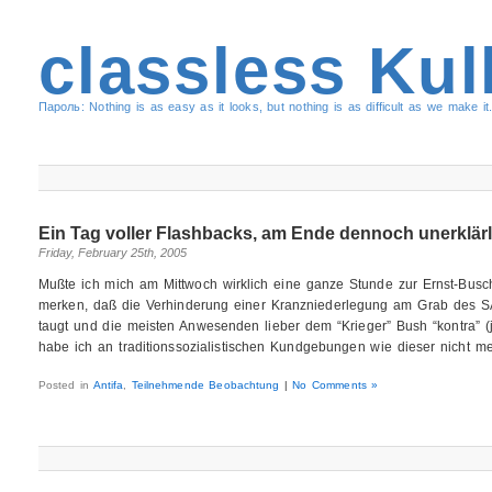
classless Kul
Пароль: Nothing is as easy as it looks, but nothing is as difficult as we make it.
Ein Tag voller Flashbacks, am Ende dennoch unerklärl
Friday, February 25th, 2005
Mußte ich mich am Mittwoch wirklich eine ganze Stunde zur Ernst-Busch-
merken, daß die Verhinderung einer Kranzniederlegung am Grab des S
taugt und die meisten Anwesenden lieber dem “Krieger” Bush “kontra” 
habe ich an traditionssozialistischen Kundgebungen wie dieser nicht 
Posted in
Antifa
,
Teilnehmende Beobachtung
|
No Comments »