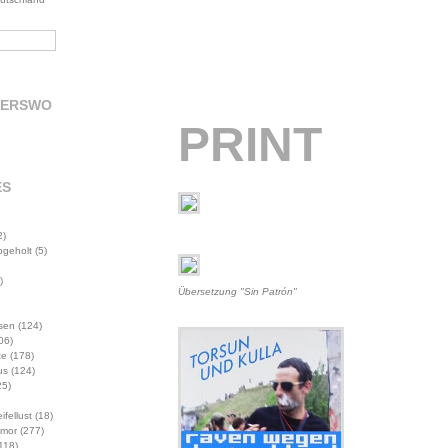
DERSWO
PRINT
ES
2)
abgeholt
(5)
)
Übersetzung "Sin Patrón"
sen
(124)
06)
te
(178)
us
(124)
5)
ifellust
(18)
mor
(277)
118)