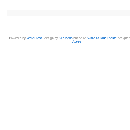
Powered by
WordPress
, design by
Scrupeda
based on
White as Milk Theme
designe
Azeez
.