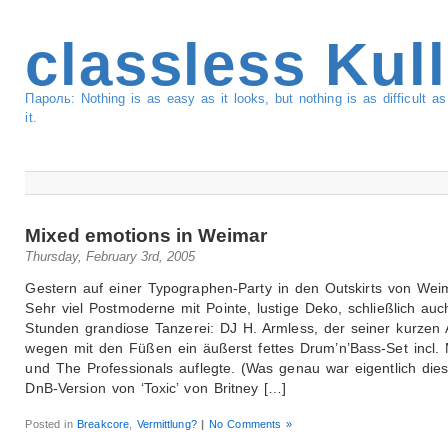
classless Kul
Пароль: Nothing is as easy as it looks, but nothing is as difficult 
it.
Mixed emotions in Weimar
Thursday, February 3rd, 2005
Gestern auf einer Typographen-Party in den Outskirts von Wei
Sehr viel Postmoderne mit Pointe, lustige Deko, schließlich auc
Stunden grandiose Tanzerei: DJ H. Armless, der seiner kurzen
wegen mit den Füßen ein äußerst fettes Drum’n’Bass-Set incl. 
und The Professionals auflegte. (Was genau war eigentlich die
DnB-Version von ‘Toxic’ von Britney […]
Posted in
Breakcore
,
Vermittlung?
|
No Comments »