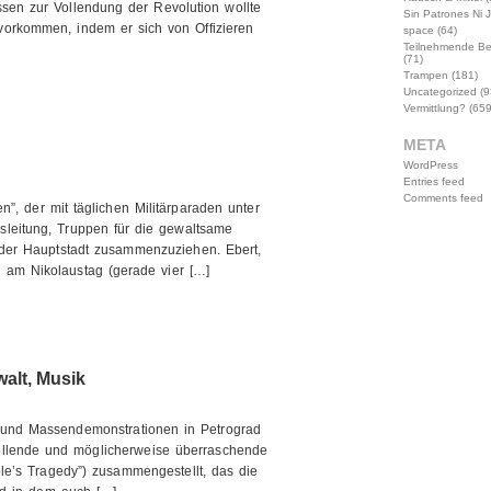
en zur Vollendung der Revolution wollte
Sin Patrones Ni 
vorkommen, indem er sich von Offizieren
space
(64)
Teilnehmende B
(71)
Trampen
(181)
Uncategorized
(9
Vermittlung?
(659
META
WordPress
Entries feed
Comments feed
”, der mit täglichen Militärparaden unter
leitung, Truppen für die gewaltsame
der Hauptstadt zusammenzuziehen. Ebert,
h am Nikolaustag (gerade vier […]
walt, Musik
 und Massendemonstrationen in Petrograd
hellende und möglicherweise überraschende
le’s Tragedy”) zusammengestellt, das die